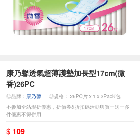
康乃馨透氣超薄護墊加長型17cm(微
香)26PC
◎品牌：
康乃韾
◎規格： 26PC片 x 1 x 2PacK包
不參加全站現折優惠，折價券&折扣碼活動與買一送一多
件優惠不得併用
$
109