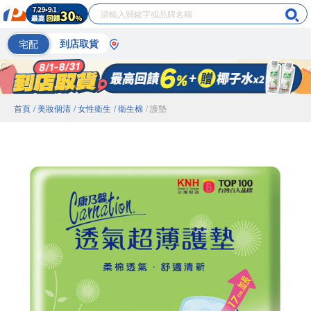
宅配
到店取貨
首頁
/ 美妝個清
/ 女性衛生
/ 衛生棉
/ 護墊