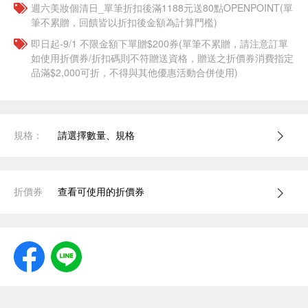
週六美妝個清日_單筆折扣後滿1188元送80點OPENPOINT(單
筆不累贈，回饋皆以折扣後金額為計算門檻)
即日起-9/1 不限金額下單贈$200券(單筆不累贈，請注意訂單
如使用折價券/折扣碼則不符贈送資格，贈送之折價券消費指定
品滿$2,000可折，不得與其他優惠活動合併使用)
規格：
請選擇數量、規格
折價券
查看可使用的折價券