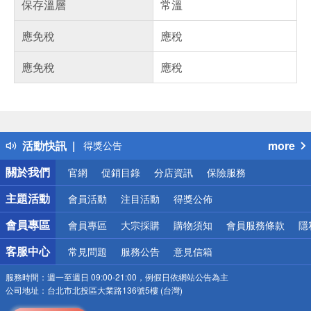
保存溫層
常溫
應免稅
應稅
應免稅
應稅
偏遠地區配送
詐騙網頁！請小心！
得獎公告
活動快訊
more
熱門話題
銀行優惠
關於我們
官網
促銷目錄
分店資訊
保險服務
偏遠地區配送
詐騙網頁！請小心！
主題活動
會員活動
注目活動
得獎公佈
會員專區
會員專區
大宗採購
購物須知
會員服務條款
隱
客服中心
常見問題
服務公告
意見信箱
服務時間：
週一至週日 09:00-21:00，例假日依網站公告為主
公司地址：
台北市北投區大業路136號5樓 (台灣)