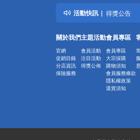
得獎公告
活動快訊
熱門話題
銀行優惠
偏遠地區配
關於我們
主題活動
會員專區
詐騙網頁！
官網
會員活動
會員專區
促銷目錄
注目活動
大宗採購
分店資訊
得獎公佈
購物須知
保險服務
會員服務條款
隱私權政策
退貨須知