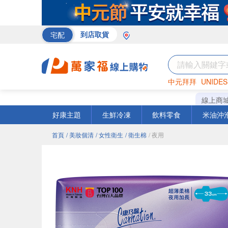
宅配
到店取貨
中元拜拜
UNIDES
米
巧克力
衛生紙
線上商
好康主題
生鮮冷凍
飲料零食
米油沖
首頁
/ 美妝個清
/ 女性衛生
/ 衛生棉
/ 夜用