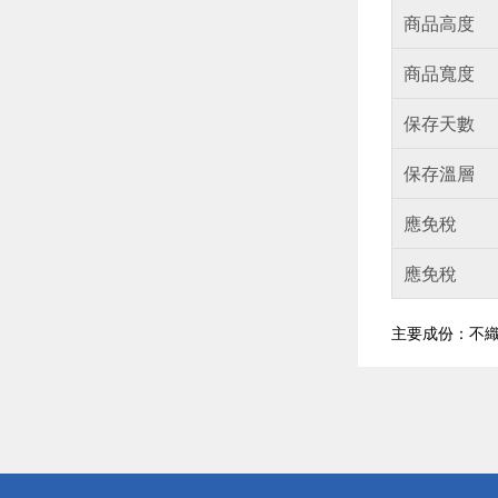
商品高度
商品寬度
保存天數
保存溫層
應免稅
應免稅
主要成份：不織
偏遠地區配
詐騙網頁！