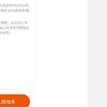
筆上限折$500)(部分商
價券/折扣碼併用)離
筆不累贈，請注意訂單
贈送之折價券消費指定
併使用)
入購物車