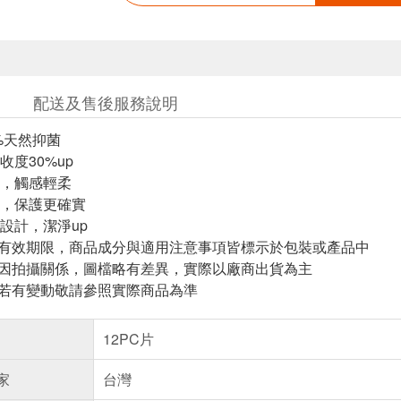
配送及售後服務說明
%天然抑菌
度30%up
，觸感輕柔
，保護更確實
設計，潔淨up
與有效期限，商品成分與適用注意事項皆標示於包裝或產品中
頁因拍攝關係，圖檔略有差異，實際以廠商出貨為主
案若有變動敬請參照實際商品為準
12PC片
家
台灣