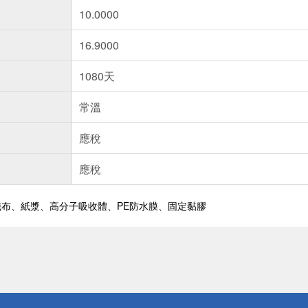
10.0000
16.9000
1080天
常溫
應稅
應稅
布、紙漿、高分子吸收體、PE防水膜、固定黏膠
送
請小心！