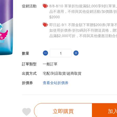
促銷活動
8/8-8/10 單筆折扣後滿$2,000享9折(單
品不適用，不得與其他促銷活動/加價購/折
$2000
即日起-9/1 不限金額下單贈$200券(單
如使用折價券/折扣碼則不符贈送資格，
品滿$2,000可折，不得與其他優惠活動合
數量
訂單類型
一般訂單
出貨方式
宅配/到店取貨/超商取貨
折價券
查看全站折價券
立即購買
加