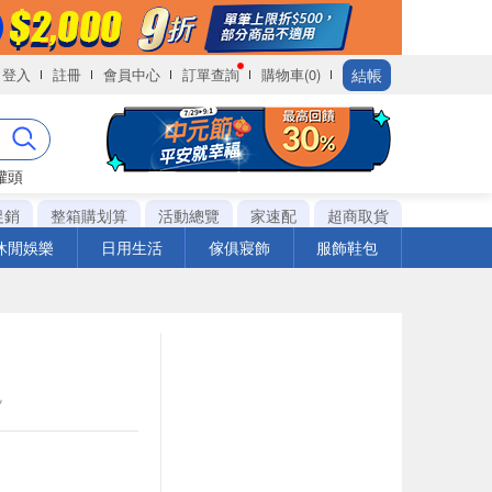
結帳
登入
註冊
會員中心
訂單查詢
購物車(0)
罐頭
促銷
整箱購划算
活動總覽
家速配
超商取貨
休閒娛樂
日用生活
傢俱寢飾
服飾鞋包
包