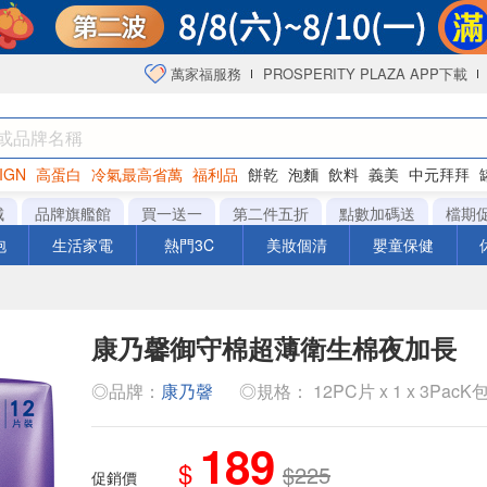
萬家福服務
PROSPERITY PLAZA APP下載
IGN
高蛋白
冷氣最高省萬
福利品
餅乾
泡麵
飲料
義美
中元拜拜
咖啡
城
品牌旗艦館
買一送一
第二件五折
點數加碼送
檔期
泡
生活家電
熱門3C
美妝個清
嬰童保健
康乃馨御守棉超薄衛生棉夜加長
◎品牌：
康乃韾
◎規格： 12PC片 x 1 x 3PacK
189
$
$225
促銷價