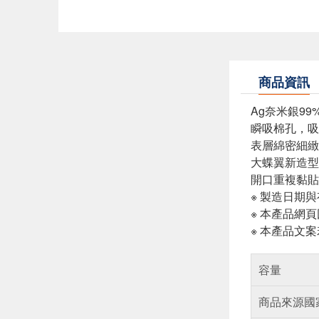
商品資訊
Ag奈米銀99
瞬吸棉孔，吸收
表層綿密細緻
大蝶翼新造型
開口重複黏貼
※ 製造日期
※ 本產品網
※ 本產品文
容量
商品來源國