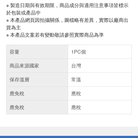
※ 製造日期與有效期限，商品成分與適用注意事項皆標示
於包裝或產品中
※ 本產品網頁因拍攝關係，圖檔略有差異，實際以廠商出
貨為主
※ 本產品文案若有變動敬請參照實際商品為準
容量
1PC個
商品來源國家
台灣
保存溫層
常溫
應免稅
應稅
應免稅
應稅
偏遠地區配送
詐騙網頁！請小心！
得獎公告