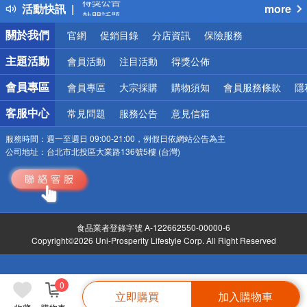
活動快訊
more
熱門話題
銀行優惠
關於我們
官網
促銷目錄
分店資訊
保險服務
偏遠地區配送
詐騙網頁！請小心！
主題活動
會員活動
注目活動
得獎公佈
會員專區
會員專區
大宗採購
購物須知
會員服務條款
隱
客服中心
常見問題
服務公告
意見信箱
服務時間：
週一至週日 09:00-21:00，例假日依網站公告為主
公司地址：
台北市北投區大業路136號5樓 (台灣)
食品業者登錄字號 A-122662550-00000-6
Copyright©2026 Uni-Prosperity Lifestyle Corp. All Right Reserved
0
立即購買
加入購物車