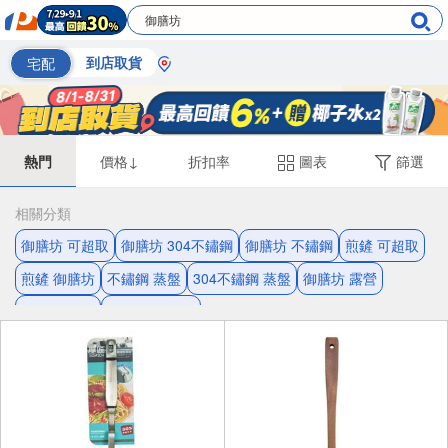
宅配
到店取貨
熱門
價格↓
折扣率
圖表
篩選
相關分類
御膳坊 可超取
御膳坊 304不鏽鋼
御膳坊 不鏽鋼
煎鏟 可超取
煎鏟 御膳坊
不鏽鋼 蒸盤
304不鏽鋼 蒸盤
御膳坊 露營
蒸盤 御膳坊
平煎鏟 可超取