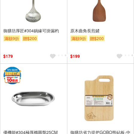
御膳坊厚匠#304鍋緣可掛漏杓
原木曲角長煎鏟
滿額9折
贈$200
滿額9折
贈$200
$179
$199
優機能#304極厚橢圓盤25CM
御膳坊省力提把GOBO熊砧板-中