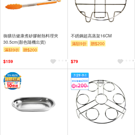
御膳坊健康煮矽膠耐熱料理夾
不銹鋼超高蒸架16CM
30.5cm(顏色隨機出貨)
滿額9折
贈$200
滿額9折
贈$200
$159
$79