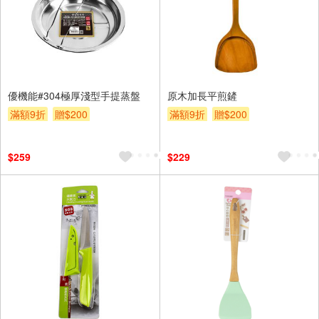
優機能#304極厚淺型手提蒸盤
原木加長平煎鏟
滿額9折
贈$200
滿額9折
贈$200
$259
$229