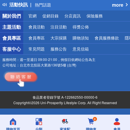
活動快訊
more
熱門話題
銀行優惠
關於我們
官網
促銷目錄
分店資訊
保險服務
偏遠地區配送
詐騙網頁！請小心！
主題活動
會員活動
注目活動
得獎公佈
會員專區
會員專區
大宗採購
購物須知
會員服務條款
隱
客服中心
常見問題
服務公告
意見信箱
服務時間：
週一至週日 09:00-21:00，例假日依網站公告為主
公司地址：
台北市北投區大業路136號5樓 (台灣)
食品業者登錄字號 A-122662550-00000-6
Copyright©2026 Uni-Prosperity Lifestyle Corp. All Right Reserved
0
購物首頁
分類
家速配
購物車
會員