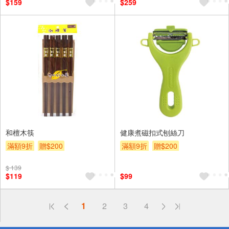
$159
$259
和檀木筷
健康煮磁扣式刨絲刀
滿額9折
贈$200
滿額9折
贈$200
$ 139
$119
$99
偏遠地區配送
1
2
3
4
詐騙網頁！請小心！
得獎公告