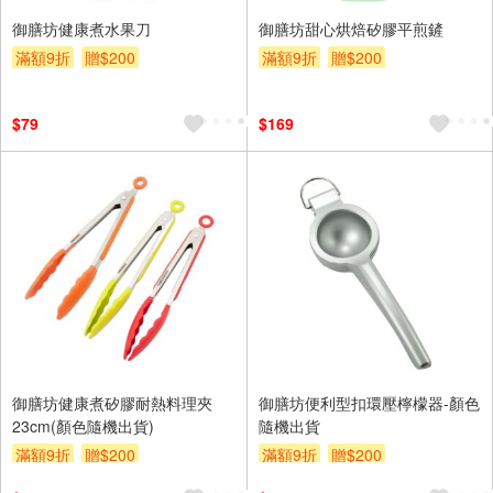
御膳坊健康煮水果刀
御膳坊甜心烘焙矽膠平煎鏟
滿額9折
贈$200
滿額9折
贈$200
$79
$169
御膳坊健康煮矽膠耐熱料理夾
御膳坊便利型扣環壓檸檬器-顏色
23cm(顏色隨機出貨)
隨機出貨
滿額9折
贈$200
滿額9折
贈$200