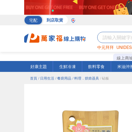
宅配
到店取貨
中元拜拜
UNIDES
海苔
巧克力
罐頭
線上商
好康主題
生鮮冷凍
飲料零食
米油沖
首頁
/ 日用生活
/ 餐廚用品
/ 料理．烘焙器具
/ 砧板