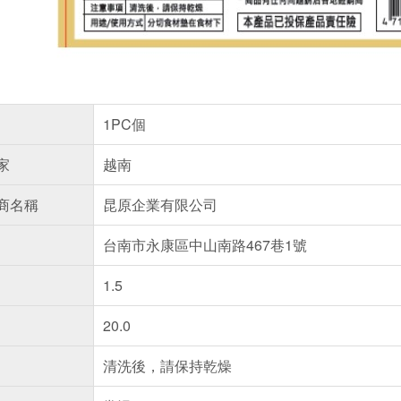
1PC個
家
越南
商名稱
昆原企業有限公司
台南市永康區中山南路467巷1號
1.5
20.0
清洗後，請保持乾燥