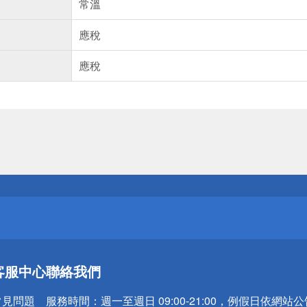
常溫
應稅
應稅
送
請小心！
送
客服中心
聯絡我們
請小心！
常見問題
服務時間：
週一至週日 09:00-21:00，例假日依網站