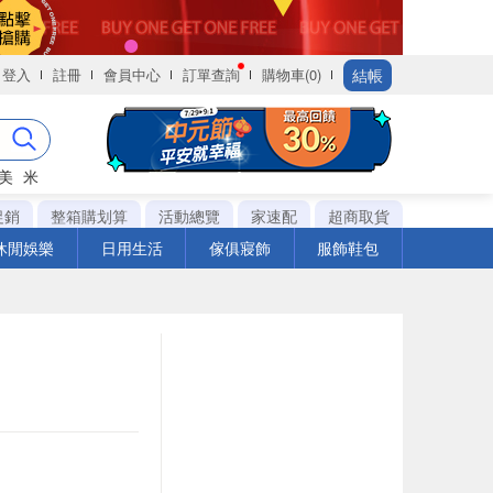
結帳
登入
註冊
會員中心
訂單查詢
購物車(0)
美
米
促銷
整箱購划算
活動總覽
家速配
超商取貨
休閒娛樂
日用生活
傢俱寢飾
服飾鞋包