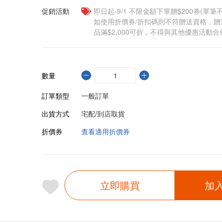
促銷活動
即日起-9/1 不限金額下單贈$200券(單
如使用折價券/折扣碼則不符贈送資格，
品滿$2,000可折，不得與其他優惠活動合
數量
訂單類型
一般訂單
出貨方式
宅配/到店取貨
折價券
查看適用折價券
立即購買
加