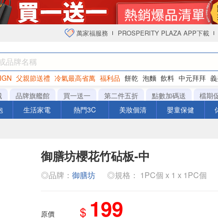
萬家福服務
PROSPERITY PLAZA APP下載
IGN
父親節送禮
冷氣最高省萬
福利品
餅乾
泡麵
飲料
中元拜拜
義
衛生紙
城
品牌旗艦館
買一送一
第二件五折
點數加碼送
檔期
泡
生活家電
熱門3C
美妝個清
嬰童保健
御膳坊櫻花竹砧板-中
◎品牌：
御膳坊
◎規格： 1PC個 x 1 x 1PC個
199
$
原價