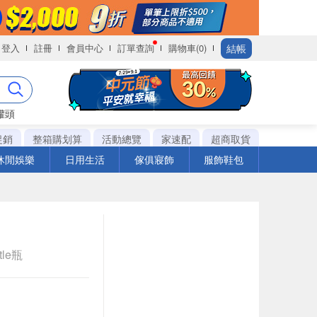
結帳
登入
註冊
會員中心
訂單查詢
購物車(0)
罐頭
促銷
整箱購划算
活動總覽
家速配
超商取貨
休閒娛樂
日用生活
傢俱寢飾
服飾鞋包
tle瓶