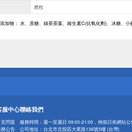
應稅
添加物： 水、蔗糖、綠茶茶葉、維生素C(抗氧化劑)、冰糖、
送
請小心！
送
客服中心
聯絡我們
請小心！
常見問題
服務時間：
週一至週日 09:00-21:00，例假日依網站
服務公告
公司地址：
台北市北投區大業路136號5樓 (台灣)