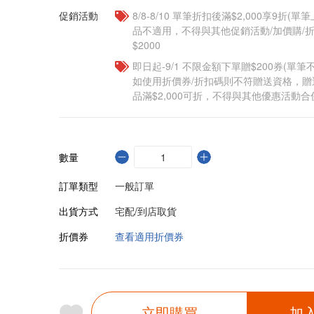
促銷活動
8/8-8/10 單筆折扣後滿$2,000享9折(單
品不適用，不得與其他促銷活動/加價購/折
$2000
即日起-9/1 不限金額下單贈$200券(單
如使用折價券/折扣碼則不符贈送資格，
品滿$2,000可折，不得與其他優惠活動合
數量
訂單類型
一般訂單
出貨方式
宅配/到店取貨
折價券
查看適用折價券
立即購買
加