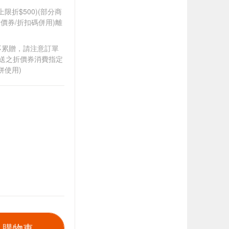
筆上限折$500)(部分商
價券/折扣碼併用)離
筆不累贈，請注意訂單
贈送之折價券消費指定
併使用)
入購物車