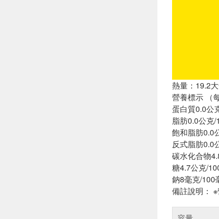
熱量：19.2大
營養標示 （
蛋白質0.0公克
脂肪0.0公克/
飽和脂肪0.0
反式脂肪0.0
碳水化合物4.
糖4.7公克/1
鈉8毫克/100
備註說明： 
容量