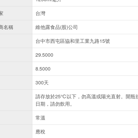
家
台灣
商名稱
維他露食品(股)公司
台中市西屯區協和里工業九路15號
29.5000
8.5000
300天
請存放於25℃以下，勿高溫或陽光直射。開瓶
日期，請勿飲用。
常溫
應稅