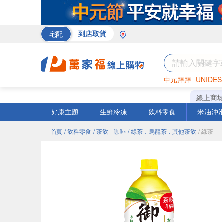
宅配
到店取貨
中元拜拜
UNIDES
米
巧克力
衛生紙
線上商
好康主題
生鮮冷凍
飲料零食
米油沖
首頁
/ 飲料零食
/ 茶飲．咖啡
/ 綠茶．烏龍茶．其他茶飲
/ 綠茶