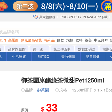
萬家福服務
PROSPERITY PLAZA APP下載
IGN
高蛋白
冷氣最高省萬
福利品
餅乾
泡麵
飲料
義美
中元拜拜
咖啡
城
品牌旗艦館
買一送一
第二件五折
點數加碼送
檔期
泡
生活家電
熱門3C
美妝個清
嬰童保健
御茶園冰釀綠茶微甜Pet1250ml
◎品牌：
御茶園
◎規格： 1250ml毫升 x 1 x 1Bot
33
$
原價