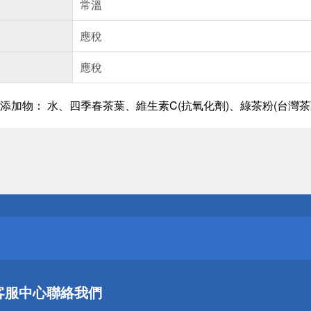
常溫
應稅
應稅
添加物： 水、四季春茶葉、維生素C(抗氧化劑)、綠茶粉(台灣茶
送
請小心！
送
客服中心
聯絡我們
請小心！