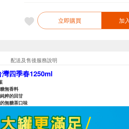
立即購買
加
配送及售後服務說明
灣四季春1250ml
葉
糖無香料
純粹的回甘
的無糖茶口味