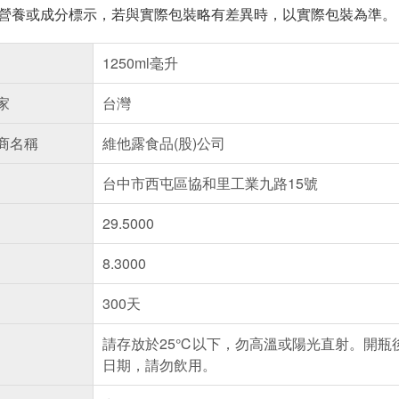
※營養或成分標示，若與實際包裝略有差異時，以實際包裝為準。
1250ml毫升
家
台灣
商名稱
維他露食品(股)公司
台中市西屯區協和里工業九路15號
29.5000
8.3000
300天
請存放於25℃以下，勿高溫或陽光直射。開瓶
日期，請勿飲用。