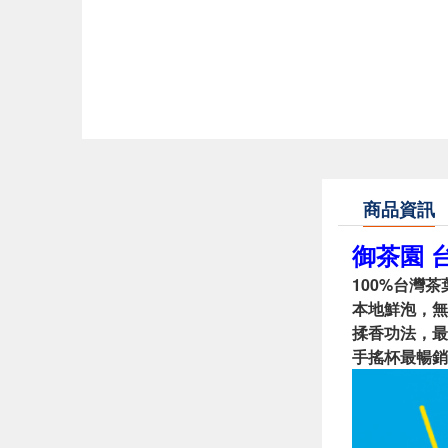
商品資訊
御茶園 台
100%台灣茶
本地鮮泡，無
揉香功法，最
手搖杯最暢銷