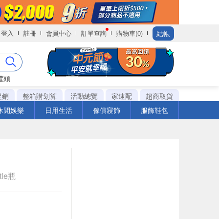
結帳
登入
註冊
會員中心
訂單查詢
購物車(0)
罐頭
促銷
整箱購划算
活動總覽
家速配
超商取貨
休閒娛樂
日用生活
傢俱寢飾
服飾鞋包
tle瓶