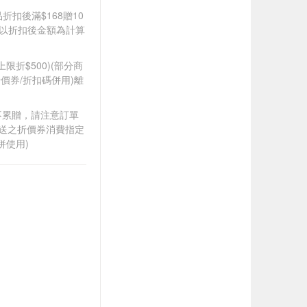
品折扣後滿$168贈10
饋皆以折扣後金額為計算
筆上限折$500)(部分商
價券/折扣碼併用)離
筆不累贈，請注意訂單
贈送之折價券消費指定
併使用)