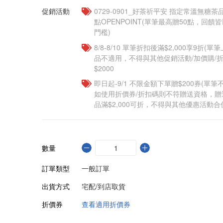
促銷活動
​​0729-0901_好茶祈平安 指定常溫無糖茶
點OPENPOINT(單筆最高贈50點，回
門檻)
8/8-8/10 單筆折扣後滿$2,000享9折(單
品不適用，不得與其他促銷活動/加價購/折
$2000
即日起-9/1 不限金額下單贈$200券(單
如使用折價券/折扣碼則不符贈送資格，
品滿$2,000可折，不得與其他優惠活動合
數量
訂單類型
一般訂單
出貨方式
宅配/到店取貨
折價券
查看適用折價券