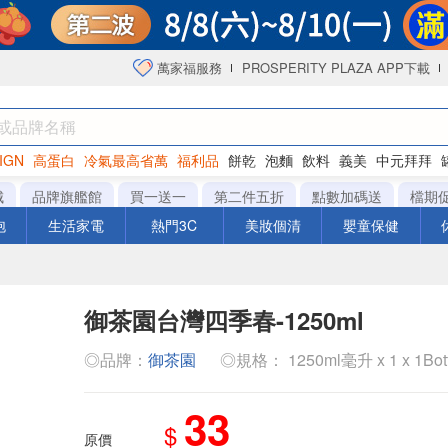
萬家福服務
PROSPERITY PLAZA APP下載
IGN
高蛋白
冷氣最高省萬
福利品
餅乾
泡麵
飲料
義美
中元拜拜
咖啡
城
品牌旗艦館
買一送一
第二件五折
點數加碼送
檔期
泡
生活家電
熱門3C
美妝個清
嬰童保健
御茶園台灣四季春-1250ml
◎品牌：
御茶園
◎規格： 1250ml毫升 x 1 x 1Bot
33
$
原價