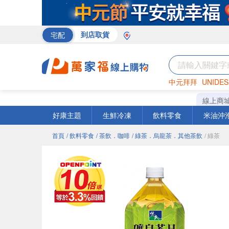
宅配
到店取貨
中元拜拜
UNIDES
巧克力
罐頭
咖啡
線上商
好康主題
生鮮冷凍
飲料零食
米油沖
首頁
/ 飲料零食
/ 茶飲．咖啡
/ 綠茶．烏龍茶．其他茶飲
/ 綠茶