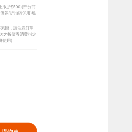
筆上限折$500)(部分商
價券/折扣碼併用)離
筆不累贈，請注意訂單
贈送之折價券消費指定
併使用)
入購物車