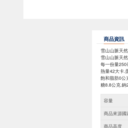
商品資訊
雪山山脈天然
雪山山脈天然
每一份量250
熱量42大卡.
飽和脂肪0公克
糖8.8公克.鈉
容量
商品來源國
商品高度