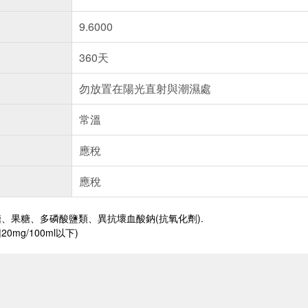
9.6000
360天
勿放置在陽光直射與潮濕處
常溫
應稅
應稅
、果糖、多磷酸鹽類、異抗壞血酸鈉(抗氧化劑).
mg/100ml以下)
送