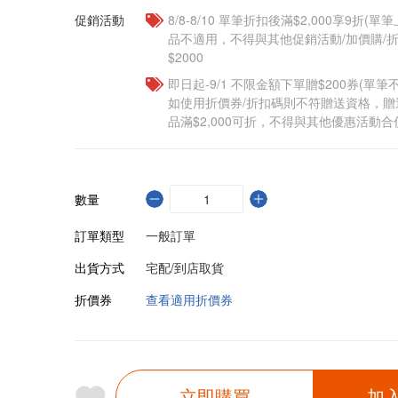
促銷活動
8/8-8/10 單筆折扣後滿$2,000享9折(單
品不適用，不得與其他促銷活動/加價購/折
$2000
即日起-9/1 不限金額下單贈$200券(單
如使用折價券/折扣碼則不符贈送資格，
品滿$2,000可折，不得與其他優惠活動合
數量
訂單類型
一般訂單
出貨方式
宅配/到店取貨
折價券
查看適用折價券
立即購買
加