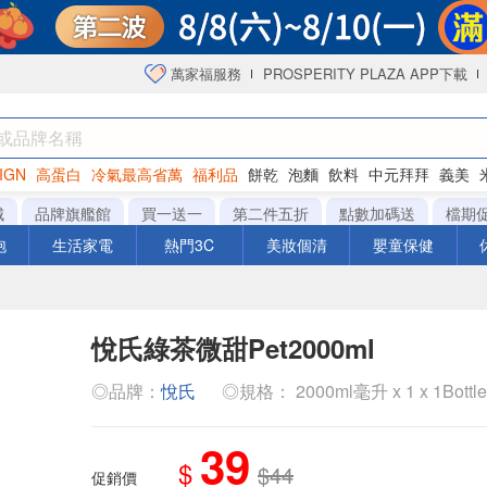
萬家福服務
PROSPERITY PLAZA APP下載
IGN
高蛋白
冷氣最高省萬
福利品
餅乾
泡麵
飲料
中元拜拜
義美
海苔
城
品牌旗艦館
買一送一
第二件五折
點數加碼送
檔期
泡
生活家電
熱門3C
美妝個清
嬰童保健
悅氏綠茶微甜Pet2000ml
◎品牌：
悅氏
◎規格： 2000ml毫升 x 1 x 1Bottl
39
$
$44
促銷價