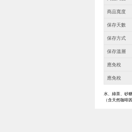
商品寬度
保存天數
保存方式
保存溫層
應免稅
應免稅
水、綠茶、砂糖
（含天然咖啡因20
偏遠地區配