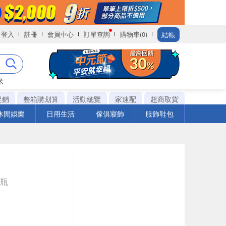
結帳
登入
註冊
會員中心
訂單查詢
購物車(0)
米
促銷
整箱購划算
活動總覽
家速配
超商取貨
休閒娛樂
日用生活
傢俱寢飾
服飾鞋包
e瓶