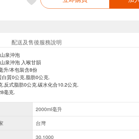
配送及售後服務說明
山泉沖泡
山泉沖泡 入喉甘韻
毫升/本包裝含8份
蛋白質0公克.脂肪0公克.
.反式脂肪0公克.碳水化合10.2公克.
28毫克.
2000ml毫升
家
台灣
30.1000