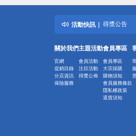
詐騙網頁！
得獎公告
活動快訊
熱門話題
銀行優惠
偏遠地區配
關於我們
主題活動
會員專區
詐騙網頁！
官網
會員活動
會員專區
促銷目錄
注目活動
大宗採購
分店資訊
得獎公佈
購物須知
保險服務
會員服務條款
隱私權政策
退貨須知