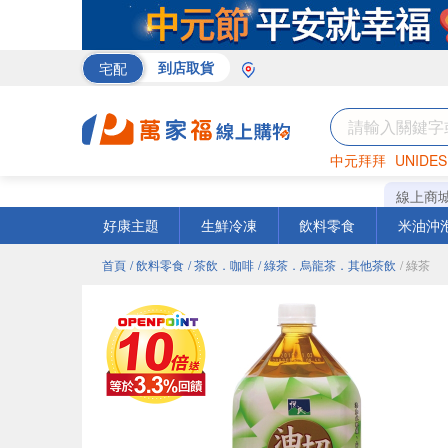
宅配
到店取貨
中元拜拜
UNIDES
巧克力
罐頭
咖啡
線上商
好康主題
生鮮冷凍
飲料零食
米油沖
首頁
/ 飲料零食
/ 茶飲．咖啡
/ 綠茶．烏龍茶．其他茶飲
/ 綠茶