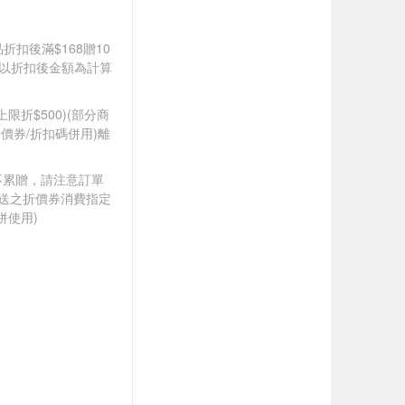
品折扣後滿$168贈10
饋皆以折扣後金額為計算
筆上限折$500)(部分商
價券/折扣碼併用)離
筆不累贈，請注意訂單
贈送之折價券消費指定
併使用)