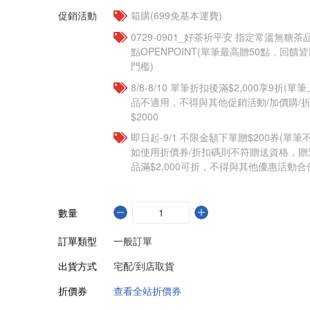
促銷活動
箱購(699免基本運費)
​​0729-0901_好茶祈平安 指定常溫無糖茶
點OPENPOINT(單筆最高贈50點，回
門檻)
8/8-8/10 單筆折扣後滿$2,000享9折(單
品不適用，不得與其他促銷活動/加價購/折
$2000
即日起-9/1 不限金額下單贈$200券(單
如使用折價券/折扣碼則不符贈送資格，
品滿$2,000可折，不得與其他優惠活動合
數量
訂單類型
一般訂單
出貨方式
宅配/到店取貨
折價券
查看全站折價券