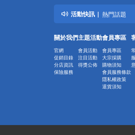
得獎公告
活動快訊
熱門話題
銀行優惠
偏遠地區配
關於我們
主題活動
會員專區
詐騙網頁！
官網
會員活動
會員專區
促銷目錄
注目活動
大宗採購
分店資訊
得獎公佈
購物須知
保險服務
會員服務條款
隱私權政策
退貨須知