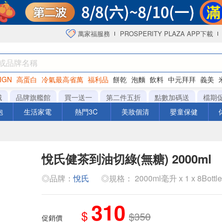
萬家福服務
PROSPERITY PLAZA APP下載
IGN
高蛋白
冷氣最高省萬
福利品
餅乾
泡麵
飲料
中元拜拜
義美
海苔
城
品牌旗艦館
買一送一
第二件五折
點數加碼送
檔期
泡
生活家電
熱門3C
美妝個清
嬰童保健
悅氏健茶到油切綠(無糖) 2000ml
◎品牌：
悅氏
◎規格： 2000ml毫升 x 1 x 8Bottl
310
$
$350
促銷價