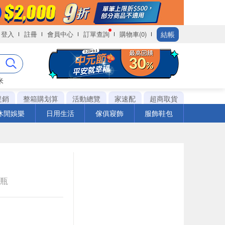
結帳
登入
註冊
會員中心
訂單查詢
購物車(0)
米
促銷
整箱購划算
活動總覽
家速配
超商取貨
休閒娛樂
日用生活
傢俱寢飾
服飾鞋包
e瓶