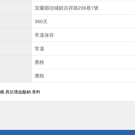
宜蘭縣頭城鎮吉祥路236巷1號
360天
常溫保存
常溫
應稅
應稅
果糖.異抗壞血酸鈉.香料
送
請小心！