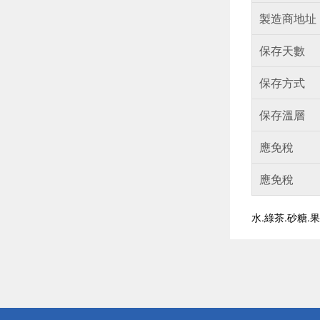
製造商地址
保存天數
保存方式
保存溫層
應免稅
應免稅
水.綠茶.砂糖.
偏遠地區配
詐騙網頁！