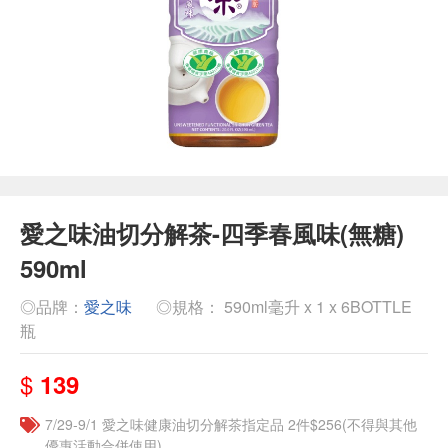
愛之味油切分解茶-四季春風味(無糖)
590ml
◎品牌：
愛之味
◎規格： 590ml毫升 x 1 x 6BOTTLE
瓶
$
139
7/29-9/1 愛之味健康油切分解茶指定品 2件$256(不得與其他
優惠活動合併使用)