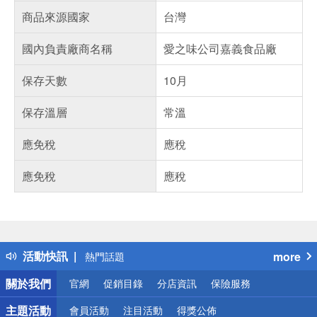
商品來源國家
台灣
國內負責廠商名稱
愛之味公司嘉義食品廠
保存天數
10月
保存溫層
常溫
應免稅
應稅
應免稅
應稅
偏遠地區配送
詐騙網頁！請小心！
得獎公告
活動快訊
more
熱門話題
銀行優惠
關於我們
官網
促銷目錄
分店資訊
保險服務
偏遠地區配送
詐騙網頁！請小心！
主題活動
會員活動
注目活動
得獎公佈