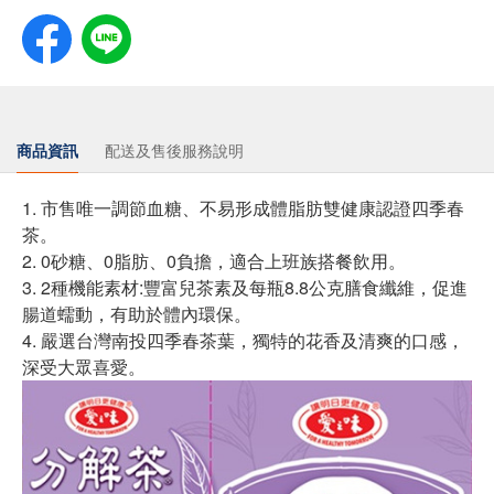
商品資訊
配送及售後服務說明
1. 市售唯一調節血糖、不易形成體脂肪雙健康認證四季春
茶。
2. 0砂糖、0脂肪、0負擔，適合上班族搭餐飲用。
3. 2種機能素材:豐富兒茶素及每瓶8.8公克膳食纖維，促進
腸道蠕動，有助於體內環保。
4. 嚴選台灣南投四季春茶葉，獨特的花香及清爽的口感，
深受大眾喜愛。