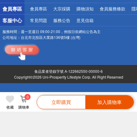
會員專區
會員專區
大宗採購
購物須知
會員服務條款
隱
客服中心
常見問題
服務公告
意見信箱
服務時間：
週一至週日 09:00-21:00，例假日依網站公告為主
公司地址：
台北市北投區大業路136號5樓 (台灣)
食品業者登錄字號 A-122662550-00000-6
Copyright©2026 Uni-Prosperity Lifestyle Corp. All Right Reserved
0
立即購買
加入購物車
收藏
購物車