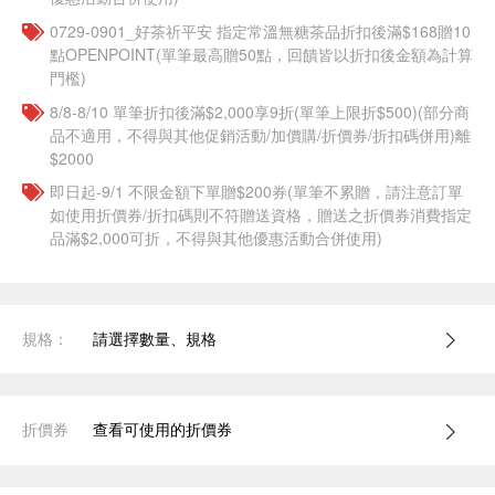
​​0729-0901_好茶祈平安 指定常溫無糖茶品折扣後滿$168贈10
點OPENPOINT(單筆最高贈50點，回饋皆以折扣後金額為計算
門檻)
8/8-8/10 單筆折扣後滿$2,000享9折(單筆上限折$500)(部分商
品不適用，不得與其他促銷活動/加價購/折價券/折扣碼併用)離
$2000
即日起-9/1 不限金額下單贈$200券(單筆不累贈，請注意訂單
如使用折價券/折扣碼則不符贈送資格，贈送之折價券消費指定
品滿$2,000可折，不得與其他優惠活動合併使用)
規格：
請選擇數量、規格
折價券
查看可使用的折價券