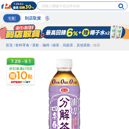
宅配
到店取貨
首頁
/ 飲料零食
/ 茶飲．咖啡
/ 綠茶．烏龍茶．其他茶飲
/ 綠茶