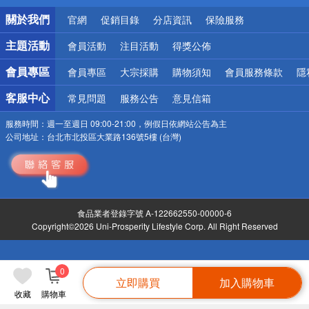
銀行優惠
關於我們
官網
促銷目錄
分店資訊
保險服務
偏遠地區配送
詐騙網頁！請小心！
主題活動
會員活動
注目活動
得獎公佈
會員專區
會員專區
大宗採購
購物須知
會員服務條款
隱
客服中心
常見問題
服務公告
意見信箱
服務時間：
週一至週日 09:00-21:00，例假日依網站公告為主
公司地址：
台北市北投區大業路136號5樓 (台灣)
食品業者登錄字號 A-122662550-00000-6
Copyright©2026 Uni-Prosperity Lifestyle Corp. All Right Reserved
0
立即購買
加入購物車
收藏
購物車