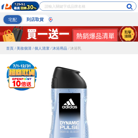
宅配
到店取貨
首頁
/ 美妝個清
/ 個人清潔
/ 沐浴用品
/ 沐浴乳