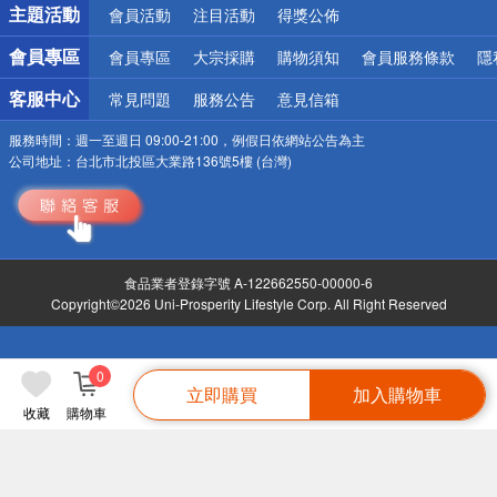
主題活動
會員活動
注目活動
得獎公佈
會員專區
會員專區
大宗採購
購物須知
會員服務條款
隱
客服中心
常見問題
服務公告
意見信箱
服務時間：
週一至週日 09:00-21:00，例假日依網站公告為主
公司地址：
台北市北投區大業路136號5樓 (台灣)
食品業者登錄字號 A-122662550-00000-6
Copyright©2026 Uni-Prosperity Lifestyle Corp. All Right Reserved
0
立即購買
加入購物車
收藏
購物車