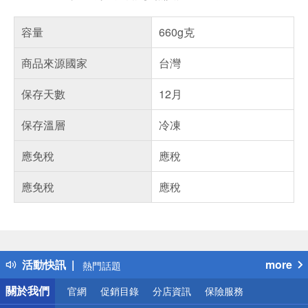
容量
660g克
商品來源國家
台灣
保存天數
12月
保存溫層
冷凍
應免稅
應稅
應免稅
應稅
偏遠地區配送
詐騙網頁！請小心！
得獎公告
活動快訊
more
熱門話題
銀行優惠
關於我們
官網
促銷目錄
分店資訊
保險服務
偏遠地區配送
詐騙網頁！請小心！