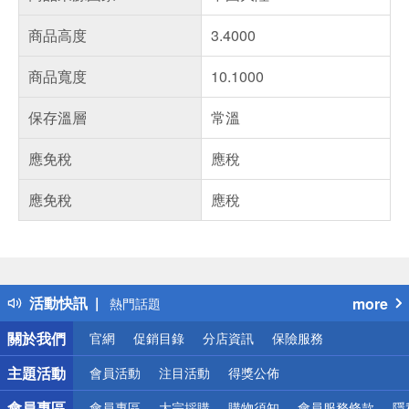
商品高度
3.4000
商品寬度
10.1000
保存溫層
常溫
應免稅
應稅
應免稅
應稅
偏遠地區配送
詐騙網頁！請小心！
得獎公告
活動快訊
more
熱門話題
銀行優惠
關於我們
官網
促銷目錄
分店資訊
保險服務
偏遠地區配送
詐騙網頁！請小心！
主題活動
會員活動
注目活動
得獎公佈
會員專區
會員專區
大宗採購
購物須知
會員服務條款
隱