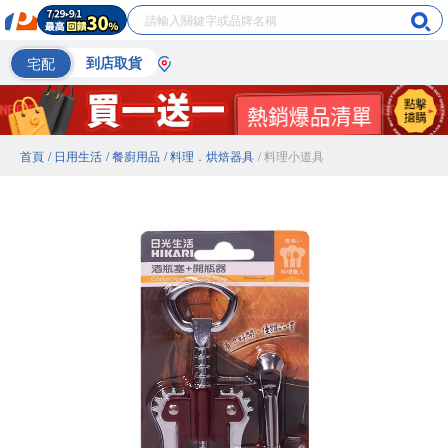
宅配
到店取貨
首頁
/ 日用生活
/ 餐廚用品
/ 料理．烘焙器具
/ 料理小道具