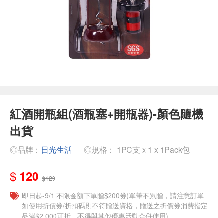
紅酒開瓶組(酒瓶塞+開瓶器)-顏色隨機
出貨
◎品牌：
日光生活
◎規格： 1PC支 x 1 x 1Pack包
$
120
$129
即日起-9/1 不限金額下單贈$200券(單筆不累贈，請注意訂單
如使用折價券/折扣碼則不符贈送資格，贈送之折價券消費指定
品滿$2,000可折，不得與其他優惠活動合併使用)