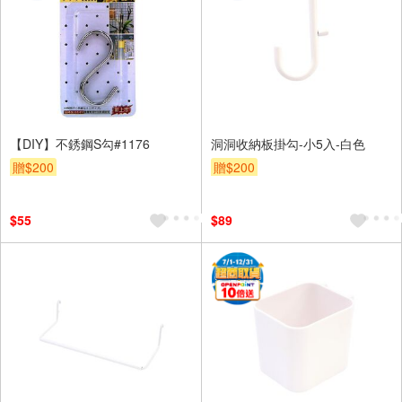
【DIY】不銹鋼S勾#1176
洞洞收納板掛勾-小5入-白色
贈$200
贈$200
$55
$89