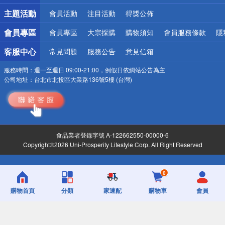
詐騙網頁！請小心！
主題活動
會員活動
注目活動
得獎公佈
會員專區
會員專區
大宗採購
購物須知
會員服務條款
隱
客服中心
常見問題
服務公告
意見信箱
服務時間：
週一至週日 09:00-21:00，例假日依網站公告為主
公司地址：
台北市北投區大業路136號5樓 (台灣)
食品業者登錄字號 A-122662550-00000-6
Copyright©2026 Uni-Prosperity Lifestyle Corp. All Right Reserved
0
購物首頁
分類
家速配
購物車
會員