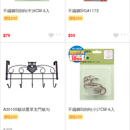
不鏽鋼S掛鉤(中)9CM-6入
不鏽鋼S勾#1173
贈$200
贈$200
$79
$55
A30105貓頭鷹單支門板勾
不鏽鋼S掛鉤(小)7CM-6入
贈$200
贈$200
$ 329