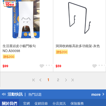
生活屋頑皮小貓門板勾
洞洞收納板高款多功能架-灰色
NO.A30098
贈$200
贈$200
$99
$59
偏遠地區配送
1
2
詐騙網頁！請小心！
得獎公告
活動快訊
more
熱門話題
銀行優惠
關於我們
官網
促銷目錄
分店資訊
保險服務
偏遠地區配送