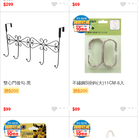
$299
$69
雙心門後勾-黑
不鏽鋼S掛鉤(大)11CM-6入
贈$200
贈$200
$99
$89