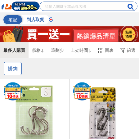
宅配
到店取貨
最多人購買
價格↓
筆劃少
上架時間↓
圖表
篩選
掛鉤