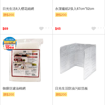
日光生活8入櫻花細網
永潔爐紙2張入87cm*52cm
贈$200
贈$200
$69
$45
御膳坊濾油棉網
日光生活防油污鋁箔板
贈$200
贈$200