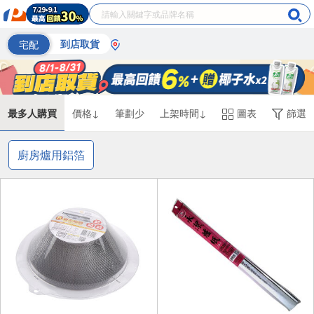
宅配
到店取貨
最多人購買
價格↓
筆劃少
上架時間↓
圖表
篩選
廚房爐用鋁箔