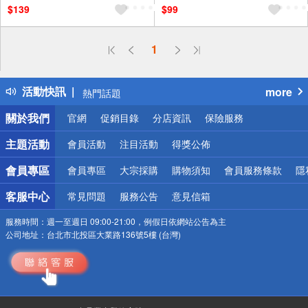
$139
$99
偏遠地區配送
1
詐騙網頁！請小心！
得獎公告
活動快訊
more
熱門話題
銀行優惠
關於我們
官網
促銷目錄
分店資訊
保險服務
偏遠地區配送
詐騙網頁！請小心！
主題活動
會員活動
注目活動
得獎公佈
會員專區
會員專區
大宗採購
購物須知
會員服務條款
隱
客服中心
常見問題
服務公告
意見信箱
服務時間：
週一至週日 09:00-21:00，例假日依網站公告為主
公司地址：
台北市北投區大業路136號5樓 (台灣)