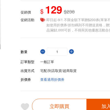
129
$
$238
促銷價
促銷活動
即日起-9/1 不限金額下單贈$200券(單
如使用折價券/折扣碼則不符贈送資格，
品滿$2,000可折，不得與其他優惠活動合
數量
訂單類型
一般訂單
出貨方式
宅配/到店取貨/超商取貨
折價券
查看適用折價券
立即購買
加