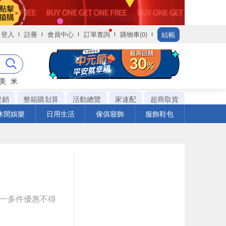
結帳
登入
註冊
會員中心
訂單查詢
購物車(0)
美
米
促銷
整箱購划算
活動總覽
家速配
超商取貨
休閒娛樂
日用生活
傢俱寢飾
服飾鞋包
送一多件優惠不得