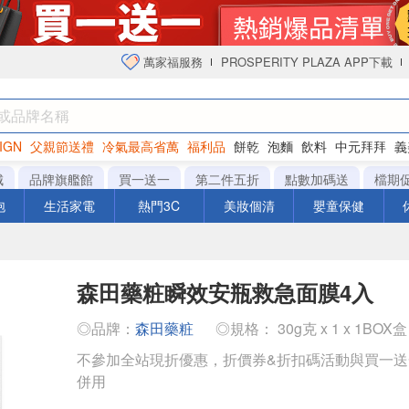
萬家福服務
PROSPERITY PLAZA APP下載
IGN
父親節送禮
冷氣最高省萬
福利品
餅乾
泡麵
飲料
中元拜拜
義
衛生紙
城
品牌旗艦館
買一送一
第二件五折
點數加碼送
檔期
泡
生活家電
熱門3C
美妝個清
嬰童保健
森田藥粧瞬效安瓶救急面膜4入
◎品牌：
森田藥粧
◎規格： 30g克 x 1 x 1BOX盒
不參加全站現折優惠，折價券&折扣碼活動與買一
併用