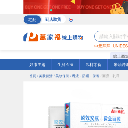
宅配
到店取貨
中元拜拜
UNIDES
海苔
巧克力
罐頭
線上商
好康主題
生鮮冷凍
飲料零食
米油沖
首頁
/ 美妝個清
/ 美妝保養
/ 乳液．防曬．保養
/ 面膜．乳霜