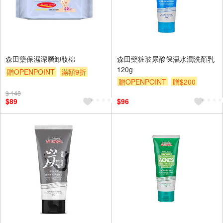
森田藥保濕深層卸妝棉
森田藥粧玻尿酸保濕水潤洗顏乳
120g
贈OPENPOINT
滿額9折
贈OPENPOINT
贈$200
贈$200
$ 148
$89
$96