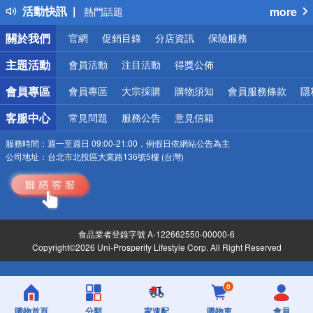
活動快訊
more
熱門話題
銀行優惠
關於我們
官網
促銷目錄
分店資訊
保險服務
偏遠地區配送
詐騙網頁！請小心！
主題活動
會員活動
注目活動
得獎公佈
會員專區
會員專區
大宗採購
購物須知
會員服務條款
隱
客服中心
常見問題
服務公告
意見信箱
服務時間：
週一至週日 09:00-21:00，例假日依網站公告為主
公司地址：
台北市北投區大業路136號5樓 (台灣)
食品業者登錄字號 A-122662550-00000-6
Copyright©2026 Uni-Prosperity Lifestyle Corp. All Right Reserved
0
購物首頁
分類
家速配
購物車
會員