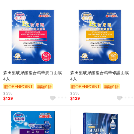
森田藥玻尿酸複合精華潤白面膜
森田藥玻尿酸複合精華修護面膜
4入
4入
贈OPENPOINT
滿額9折
贈OPENPOINT
滿額9折
$ 238
贈$200
$ 238
贈$200
$129
$129