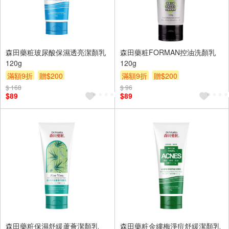
森田藥粧玻尿酸保濕透亮潔顏乳
森田藥粧FORMAN控油洗顏乳
120g
120g
滿額9折
贈$200
滿額9折
贈$200
$ 168
$ 96
$89
$89
森田藥粧保濕舒緩蘆薈潔顏乳
森田藥粧金縷梅淨痘舒緩潔顏乳