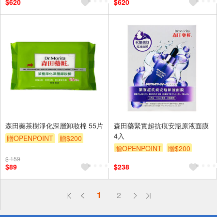
$620
$620
森田藥茶樹淨化深層卸妝棉 55片
森田藥緊實超抗痕安瓶原液面膜
4入
贈OPENPOINT
贈$200
贈OPENPOINT
贈$200
$ 159
$89
$238
偏遠地區配送
1
2
詐騙網頁！請小心！
得獎公告