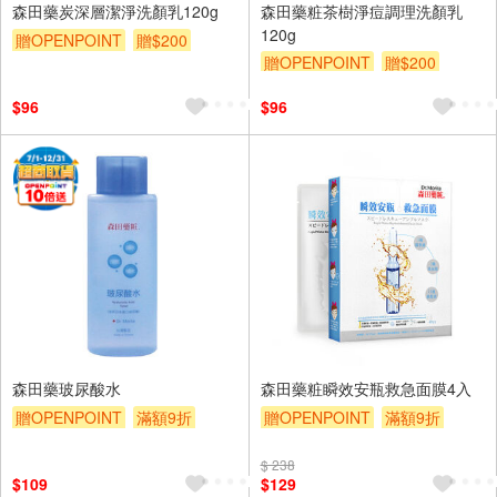
森田藥炭深層潔淨洗顏乳120g
森田藥粧茶樹淨痘調理洗顏乳
120g
贈OPENPOINT
贈$200
贈OPENPOINT
贈$200
$96
$96
森田藥玻尿酸水
森田藥粧瞬效安瓶救急面膜4入
贈OPENPOINT
滿額9折
贈OPENPOINT
滿額9折
贈$200
贈$200
$ 238
$109
$129