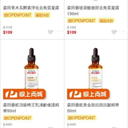
森田青木瓜酵素淨化去角質凝露
森田藥玻尿酸臉部去角質凝露
130ml
贈OPENPOINT
滿額9折
贈OPENPOINT
滿額9折
贈$200
贈$200
$ 118
$ 169
$109
$109
森田藥粧頂級蜂王乳凍齡修護精
森田藥粧黃金肽抗痕抗皺精華
華50ml
50ml
贈OPENPOINT
贈OPENPOINT
$ 690
$ 690