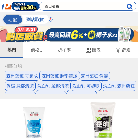
宅配
到店取貨
熱門
價格↓
折扣率
圖表
篩選
相關分類
森田藥粧 可超取
森田藥粧 臉部清潔
森田藥粧 保濕
保濕 臉部清潔
洗面乳 臉部清潔
洗面乳 可超取
洗面乳 森田藥粧
修復 臉部清潔
修復 森田藥粧
面膜 臉部保養