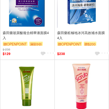
森田藥玻尿酸複合精華液面膜4
森田藥粧極地冰河高效補水面膜
入
4入
贈OPENPOINT
滿額9折
贈OPENPOINT
贈$200
$ 238
贈$200
$129
$238