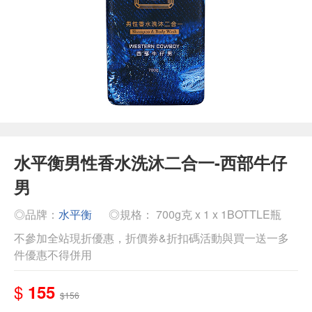
水平衡男性香水洗沐二合一-西部牛仔
男
◎品牌：
水平衡
◎規格： 700g克 x 1 x 1BOTTLE瓶
不參加全站現折優惠，折價券&折扣碼活動與買一送一多
件優惠不得併用
$
155
$156