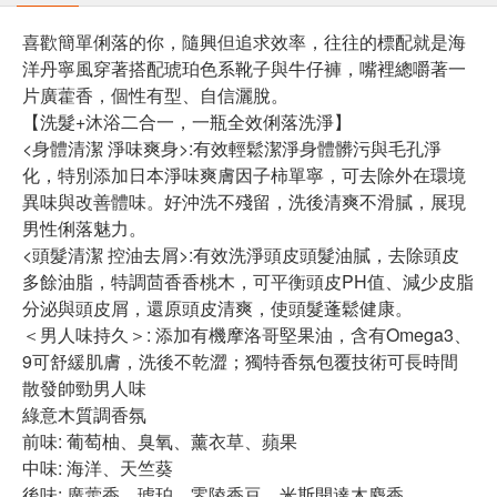
喜歡簡單俐落的你，隨興但追求效率，往往的標配就是海
洋丹寧風穿著搭配琥珀色系靴子與牛仔褲，嘴裡總嚼著一
片廣藿香，個性有型、自信灑脫。
【洗髮+沐浴二合一，一瓶全效俐落洗淨】
<身體清潔 淨味爽身>:有效輕鬆潔淨身體髒污與毛孔淨
化，特別添加日本淨味爽膚因子柿單寧，可去除外在環境
異味與改善體味。好沖洗不殘留，洗後清爽不滑膩，展現
男性俐落魅力。
<頭髮清潔 控油去屑>:有效洗淨頭皮頭髮油膩，去除頭皮
多餘油脂，特調茴香香桃木，可平衡頭皮PH值、減少皮脂
分泌與頭皮屑，還原頭皮清爽，使頭髮蓬鬆健康。
＜男人味持久＞: 添加有機摩洛哥堅果油，含有Omega3、
9可舒緩肌膚，洗後不乾澀；獨特香氛包覆技術可長時間
散發帥勁男人味
綠意木質調香氛
前味: 葡萄柚、臭氧、薰衣草、蘋果
中味: 海洋、天竺葵
後味: 廣藿香、琥珀、零陵香豆、米斯開達木麝香