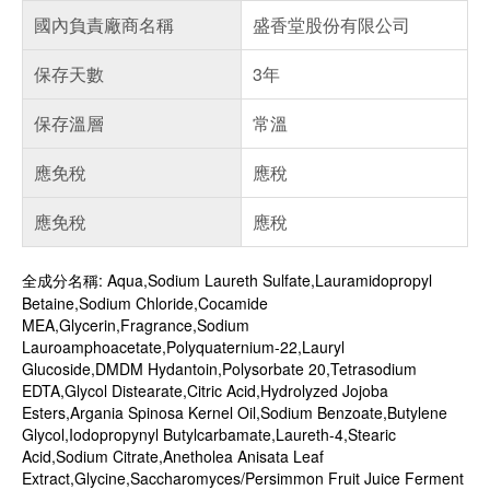
國內負責廠商名稱
盛香堂股份有限公司
保存天數
3年
保存溫層
常溫
應免稅
應稅
應免稅
應稅
全成分名稱: Aqua,Sodium Laureth Sulfate,Lauramidopropyl
Betaine,Sodium Chloride,Cocamide
MEA,Glycerin,Fragrance,Sodium
Lauroamphoacetate,Polyquaternium-22,Lauryl
Glucoside,DMDM Hydantoin,Polysorbate 20,Tetrasodium
EDTA,Glycol Distearate,Citric Acid,Hydrolyzed Jojoba
Esters,Argania Spinosa Kernel Oil,Sodium Benzoate,Butylene
Glycol,Iodopropynyl Butylcarbamate,Laureth-4,Stearic
Acid,Sodium Citrate,Anetholea Anisata Leaf
Extract,Glycine,Saccharomyces/Persimmon Fruit Juice Ferment