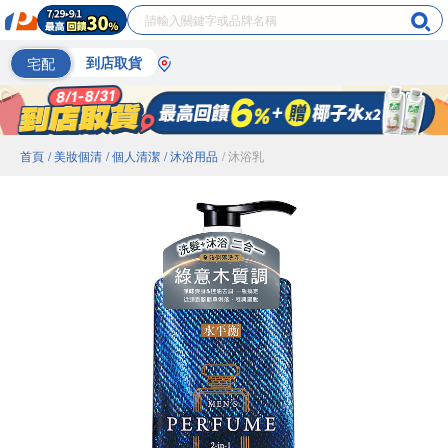
宅配
到店取貨
首頁
/ 美妝個清
/ 個人清潔
/ 沐浴用品
/ 沐浴乳