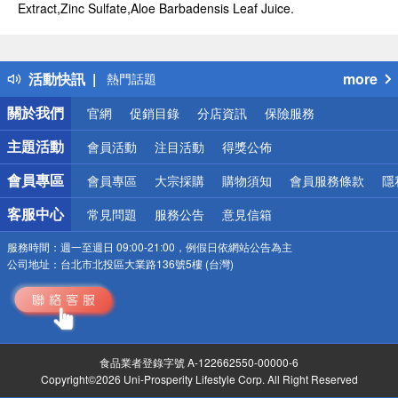
Extract,Zinc Sulfate,Aloe Barbadensis Leaf Juice.
偏遠地區配送
詐騙網頁！請小心！
得獎公告
活動快訊
more
熱門話題
銀行優惠
關於我們
官網
促銷目錄
分店資訊
保險服務
偏遠地區配送
詐騙網頁！請小心！
主題活動
會員活動
注目活動
得獎公佈
會員專區
會員專區
大宗採購
購物須知
會員服務條款
隱
客服中心
常見問題
服務公告
意見信箱
服務時間：
週一至週日 09:00-21:00，例假日依網站公告為主
公司地址：
台北市北投區大業路136號5樓 (台灣)
食品業者登錄字號 A-122662550-00000-6
Copyright©2026 Uni-Prosperity Lifestyle Corp. All Right Reserved