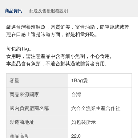
商品資訊
配送及售後服務說明
嚴選台灣養殖鯛魚，肉質鮮美，富含油脂，簡單燒烤或乾
煎在口感上還是味道方面，都是相當好吃。
每包約1kg。
食用時，請注意產品中含有細小魚刺，小心食用。
本產品含有魚類，不適合對其過敏體質者食用。
容量
1Bag袋
商品來源國家
台灣
國內負責廠商名稱
六合全漁業生產合作社
製造商地址
如包裝所示
商品高度
22.0