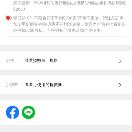
品不適用，不得與其他促銷活動/加價購/折價券/折扣碼併用)離
$2000
即日起-9/1 不限金額下單贈$200券(單筆不累贈，請注意訂單
如使用折價券/折扣碼則不符贈送資格，贈送之折價券消費指定
品滿$2,000可折，不得與其他優惠活動合併使用)
規格：
請選擇數量、規格
折價券
查看可使用的折價券