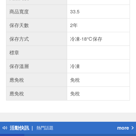
商品寬度
33.5
保存天數
2年
保存方式
冷凍-18℃保存
標章
保存溫層
冷凍
應免稅
免稅
應免稅
免稅
偏遠地區配送
詐騙網頁！請小心！
得獎公告
活動快訊
more
熱門話題
銀行優惠