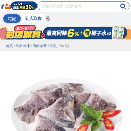
宅配
到店取貨
首頁
/ 生鮮冷凍
/ 海鮮水產
/ 鮮魚
/ 魚(尾)