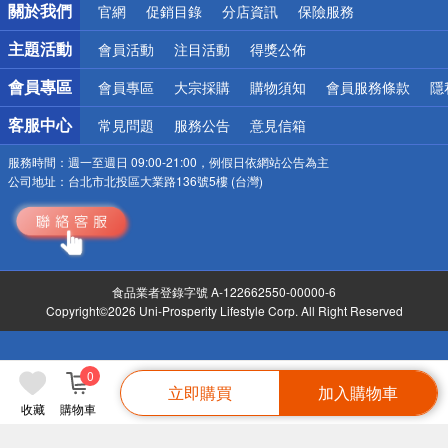
關於我們
官網
促銷目錄
分店資訊
保險服務
偏遠地區配送
詐騙網頁！請小心！
主題活動
會員活動
注目活動
得獎公佈
會員專區
會員專區
大宗採購
購物須知
會員服務條款
隱
客服中心
常見問題
服務公告
意見信箱
服務時間：
週一至週日 09:00-21:00，例假日依網站公告為主
公司地址：
台北市北投區大業路136號5樓 (台灣)
食品業者登錄字號 A-122662550-00000-6
Copyright©2026 Uni-Prosperity Lifestyle Corp. All Right Reserved
0
立即購買
加入購物車
收藏
購物車