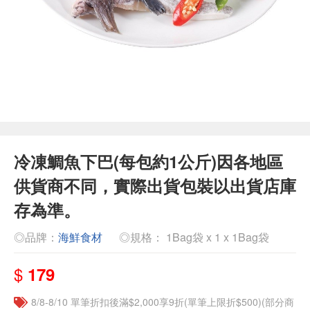
冷凍鯛魚下巴(每包約1公斤)因各地區
供貨商不同，實際出貨包裝以出貨店庫
存為準。
◎品牌：
海鮮食材
◎規格： 1Bag袋 x 1 x 1Bag袋
$
179
8/8-8/10 單筆折扣後滿$2,000享9折(單筆上限折$500)(部分商