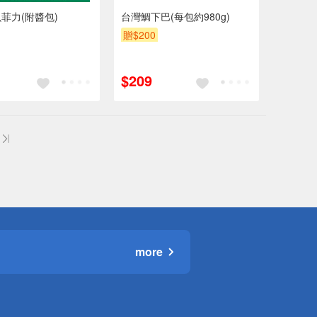
菲力(附醬包)
台灣鯛下巴(每包約980g)
贈$200
$209
more