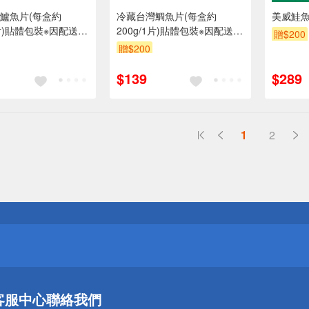
鱸魚片(每盒約
冷藏台灣鯛魚片(每盒約
美威鮭魚
1片)貼體包裝※因配送關
200g/1片)貼體包裝※因配送關
贈$200
貨效期約1天
係實際到貨效期約1天
贈$200
$139
$289
1
2
送
請小心！
送
客服中心
聯絡我們
請小心！