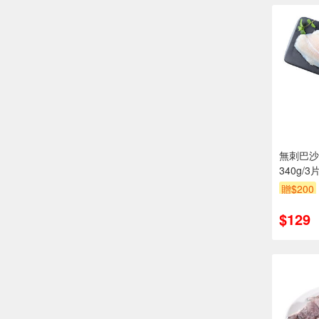
無刺巴沙
340g/3片
贈$200
$129