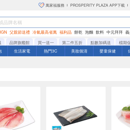
萬家福服務
PROSPERITY PLAZA APP下載
IGN
父親節送禮
冷氣最高省萬
福利品
餅乾
泡麵
飲料
中元拜拜
義
洋芋片
城
品牌旗艦館
買一送一
第二件五折
點數加碼送
檔期
泡
生活家電
熱門3C
美妝個清
嬰童保健