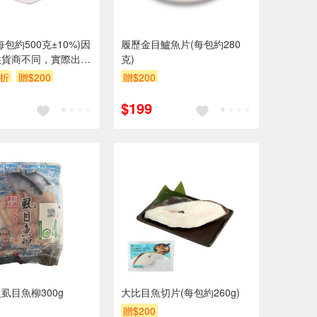
包約500克±10%)因
履歷金目鱸魚片(每包約280
供貨商不同，實際出貨
克)
出貨店庫存為準。
5折
贈$200
贈$200
$199
虱目魚柳300g
大比目魚切片(每包約260g)
贈$200