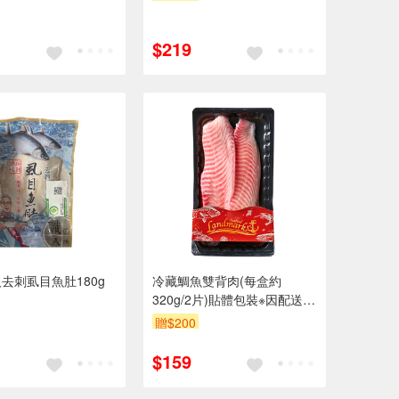
$219
去刺虱目魚肚180g
冷藏鯛魚雙背肉(每盒約
320g/2片)貼體包裝※因配送關
係實際到貨效期約1天
贈$200
$159