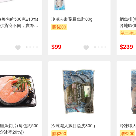
每包約500克±10%)
冷凍去刺虱目魚肚80g
鯛魚排(每
供貨商不同，實際出
各地區
贈$200
出貨店庫存為準。
包裝以
第二件
$99
$239
鮭魚切片(每包約500
冷凍職人虱目魚皮300g
冷凍職人
(含冰率20%))
贈$200
贈$200