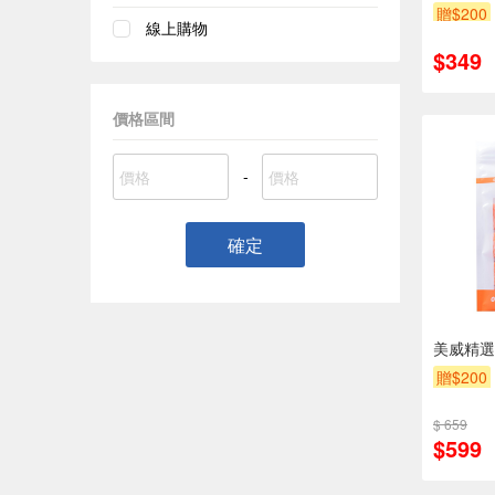
贈$200
線上購物
$349
價格區間
-
確定
美威精選
贈$200
$ 659
$599