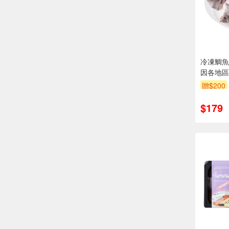
冷凍鯛魚
因各地區
貨包裝以
贈$200
$179