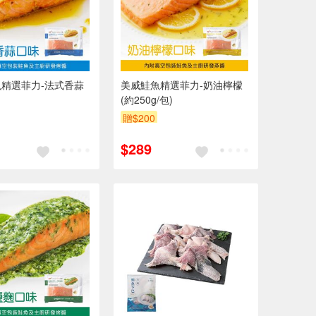
精選菲力-法式香蒜
美威鮭魚精選菲力-奶油檸檬
(約250g/包)
贈$200
$289