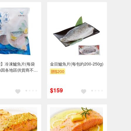
】冷凍鱸魚片(每袋
金目鱸魚片(每包約200-250g)
克)因各地區供貨商不
贈$200
際出貨包裝以出貨店庫
。
$159