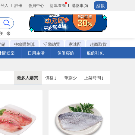
結帳
登入
註冊
會員中心
訂單查詢
購物車(0)
美
米
促銷
整箱購划算
活動總覽
家速配
超商取貨
休閒娛樂
日用生活
傢俱寢飾
服飾鞋包
最多人購買
價格↓
筆劃少
上架時間↓