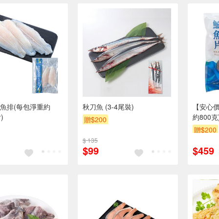
魚排(每包淨重約
秋刀魚 (3-4尾裝)
【安心價
)
約800
贈$200
同，實
贈$200
存為準
$ 135
$99
$459