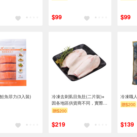
$99
$99
鮭魚菲力(3入裝)
冷凍去刺虱目魚肚(二片裝)※
冷凍職人
因各地區供貨商不同，實際出
贈$200
貨包裝以出貨店庫存為準。
贈$200
$219
$139