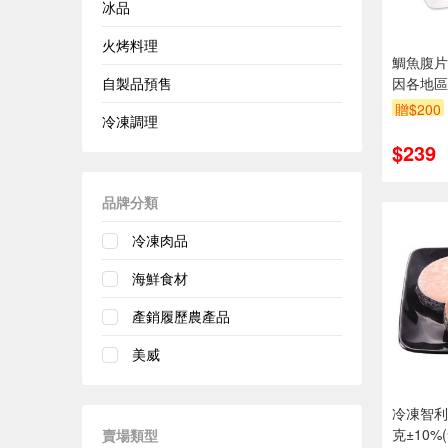
冰品
火烤料理
鯛魚腹片(
自製品預售
因各地區
貨包裝以
贈$200
冷凍調理
$239
品牌分類
冷凍肉品
海鮮食材
產銷履歷農產品
美威
冷凍智利
克±10%
賣場類型