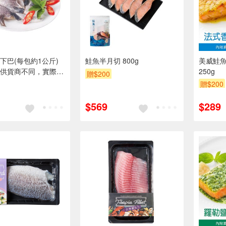
下巴(每包約1公斤)
鮭魚半月切 800g
美威鮭魚
供貨商不同，實際出
250g
贈$200
出貨店庫存為準。
贈$200
$569
$289