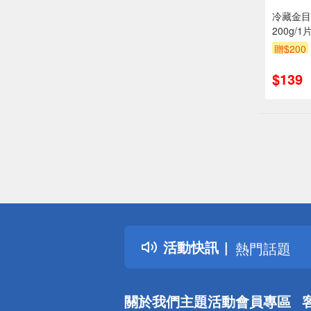
冷藏金目
200g/
係實際到
贈$200
$139
偏遠地區配
詐騙網頁！
得獎公告
活動快訊
熱門話題
銀行優惠
偏遠地區配
關於我們
主題活動
會員專區
詐騙網頁！