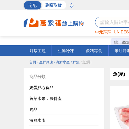
宅配
到店取貨
中元拜拜
UNIDES
巧克力
罐頭
海苔
線上商
好康主題
生鮮冷凍
飲料零食
米油沖
首頁
/ 生鮮冷凍
/ 海鮮水產
/ 鮮魚
/ 魚(尾)
魚(尾)
商品分類
奶蛋點心食品
蔬菜水果．農特產
肉品
海鮮水產