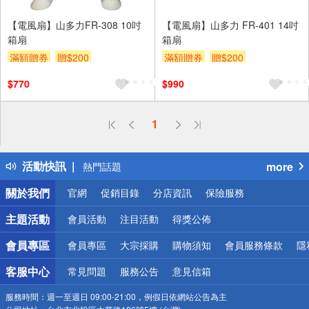
【電風扇】山多力FR-308 10吋
【電風扇】山多力 FR-401 14吋
箱扇
箱扇
滿額贈券
贈$200
滿額贈券
贈$200
$770
$990
偏遠地區配送
1
詐騙網頁！請小心！
得獎公告
活動快訊
more
熱門話題
銀行優惠
關於我們
官網
促銷目錄
分店資訊
保險服務
偏遠地區配送
詐騙網頁！請小心！
主題活動
會員活動
注目活動
得獎公佈
會員專區
會員專區
大宗採購
購物須知
會員服務條款
隱
客服中心
常見問題
服務公告
意見信箱
服務時間：
週一至週日 09:00-21:00，例假日依網站公告為主