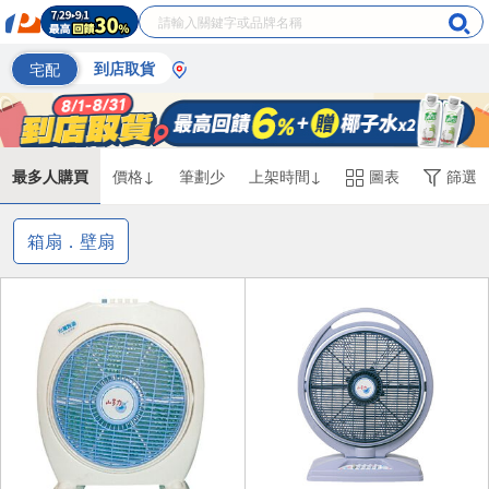
宅配
到店取貨
最多人購買
價格↓
筆劃少
上架時間↓
圖表
篩選
箱扇．壁扇