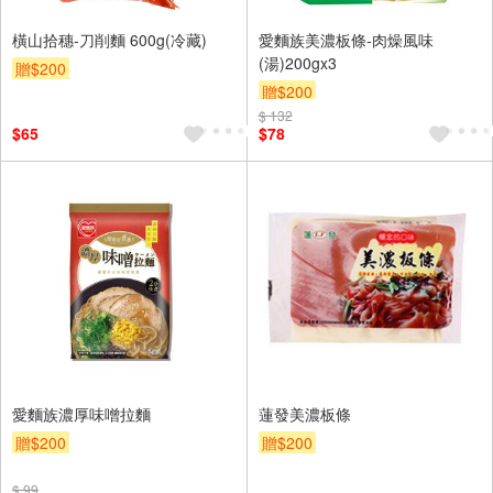
橫山拾穗-刀削麵 600g(冷藏)
愛麵族美濃板條-肉燥風味
(湯)200gx3
贈$200
贈$200
$ 132
$65
$78
愛麵族濃厚味噌拉麵
蓮發美濃板條
贈$200
贈$200
$ 99