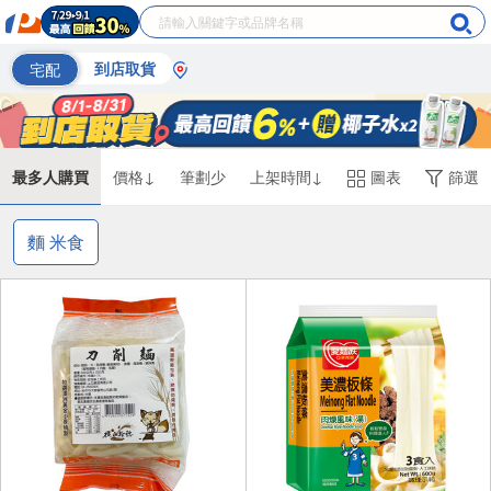
宅配
到店取貨
最多人購買
價格↓
筆劃少
上架時間↓
圖表
篩選
麵 米食