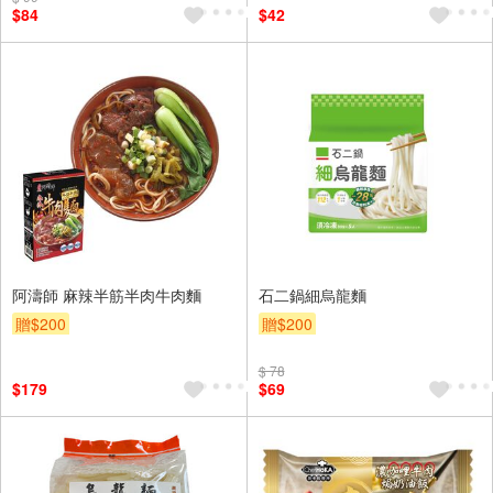
$84
$42
阿濤師 麻辣半筋半肉牛肉麵
石二鍋細烏龍麵
贈$200
贈$200
$ 78
$179
$69