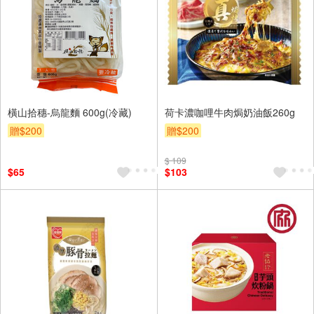
橫山拾穗-烏龍麵 600g(冷藏)
荷卡濃咖哩牛肉焗奶油飯260g
贈$200
贈$200
$ 109
$65
$103