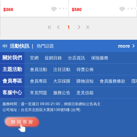
$369
$580
偏遠地區配送
1
詐騙網頁！請小心！
得獎公告
活動快訊
more
熱門話題
銀行優惠
關於我們
官網
促銷目錄
分店資訊
保險服務
偏遠地區配送
詐騙網頁！請小心！
主題活動
會員活動
注目活動
得獎公佈
會員專區
會員專區
大宗採購
購物須知
會員服務條款
隱
客服中心
常見問題
服務公告
意見信箱
服務時間：
週一至週日 09:00-21:00，例假日依網站公告為主
公司地址：
台北市北投區大業路136號5樓 (台灣)