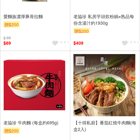
愛麵族濃厚豚骨拉麵
老協珍 私房芋頭炊粉鍋※熟品每
份含湯汁約1930g
贈$200
贈$200
$ 99
$89
$409
老協珍 牛肉麵 (每盒約695g)
【十得私廚】番茄紅燒牛肉麵(每
盒2入)
贈$200