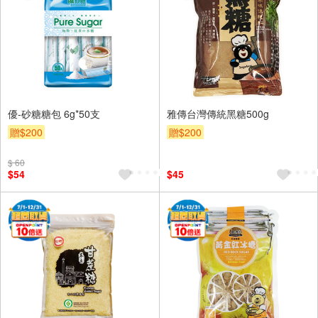
優-砂糖糖包 6g*50支
雅傳台灣傳統黑糖500g
贈$200
贈$200
$ 60
$54
$45