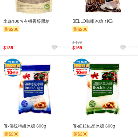
米森100％有機香醇黑糖
BELLO咖啡冰糖 1KG
贈$200
贈$200
$ 179
$135
$169
優-傳統特級冰糖 600g
優-細粒結晶冰糖 600g
贈$200
贈$200