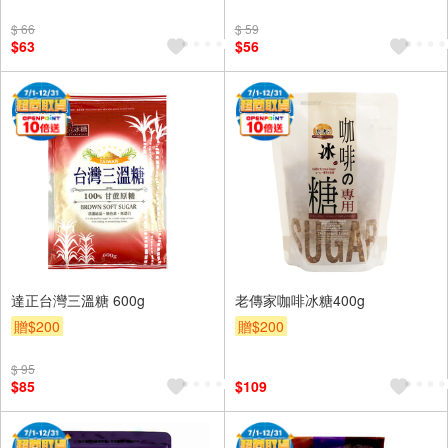
$ 66
$ 59
$63
$56
達正台灣三溫糖 600g
老傳家咖啡冰糖400g
贈$200
贈$200
$ 95
$85
$109