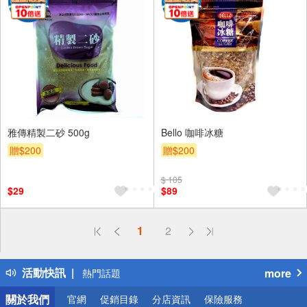
雅傳精製二砂 500g
Bello 咖啡冰糖
贈$200
贈$200
$ 105
$29
$89
偏遠地區配送
1
2
詐騙網頁！請小心！
得獎公告
活動快訊
more
熱門話題
銀行優惠
關於我們
官網
促銷目錄
分店資訊
保險服務
偏遠地區配送