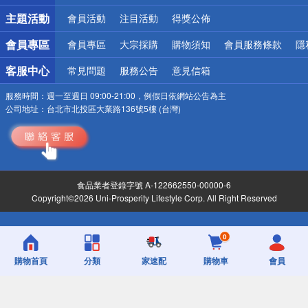
詐騙網頁！請小心！
主題活動
會員活動
注目活動
得獎公佈
會員專區
會員專區
大宗採購
購物須知
會員服務條款
隱
客服中心
常見問題
服務公告
意見信箱
服務時間：
週一至週日 09:00-21:00，例假日依網站公告為主
公司地址：
台北市北投區大業路136號5樓 (台灣)
食品業者登錄字號 A-122662550-00000-6
Copyright©2026 Uni-Prosperity Lifestyle Corp. All Right Reserved
0
購物首頁
分類
家速配
購物車
會員