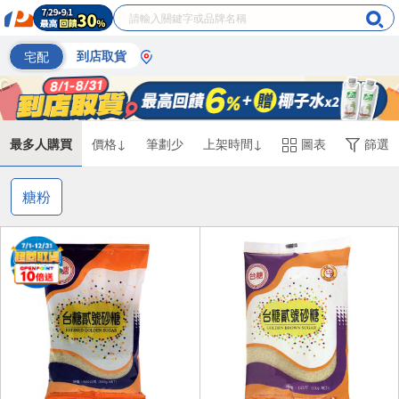
宅配
到店取貨
最多人購買
價格↓
筆劃少
上架時間↓
圖表
篩選
糖粉