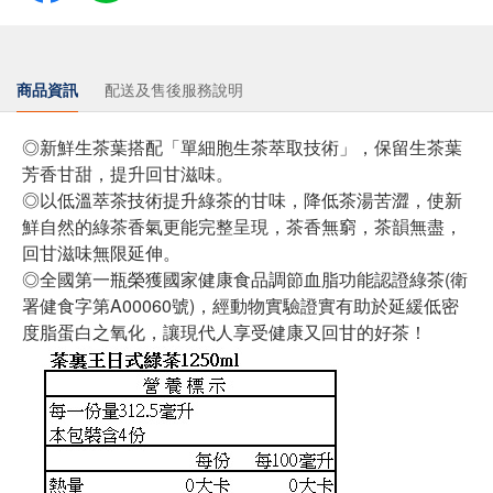
商品資訊
配送及售後服務說明
◎新鮮生茶葉搭配「單細胞生茶萃取技術」，保留生茶葉
芳香甘甜，提升回甘滋味。
◎以低溫萃茶技術提升綠茶的甘味，降低茶湯苦澀，使新
鮮自然的綠茶香氣更能完整呈現，茶香無窮，茶韻無盡，
回甘滋味無限延伸。
◎全國第一瓶榮獲國家健康食品調節血脂功能認證綠茶(衛
署健食字第A00060號)，經動物實驗證實有助於延緩低密
度脂蛋白之氧化，讓現代人享受健康又回甘的好茶！