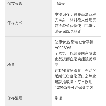
保存天數
180天
室溫儲存，避免高溫或陽
光照射，開封後未使用完
保存方式
需冷藏並儘快使用完畢，
以確保風味品質
健康食品 衛署健食字第
A00060號
全國第一瓶榮獲國家健康
食品調節血脂功能認證綠
標章
茶
經動物實驗證實：有助於
延緩低密度脂蛋白之氧化
建議攝取量：每日飲用
1200毫升可達保健功效
保存溫層
常溫