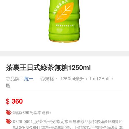
茶裏王日式綠茶無糖1250ml
◎品牌：
統一
◎規格： 1250ml毫升 x 1 x 12Bottle
瓶
$
360
箱購(699免基本運費)
​​0729-0901_好茶祈平安 指定常溫無糖茶品折扣後滿$168贈10
點OPENPOINT(單筆最高贈50點，回饋皆以折扣後金額為計算