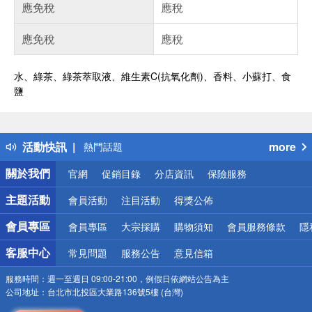
應免稅
應稅
應免稅
應稅
水、綠茶、綠茶萃取液、維生素C(抗氧化劑)、香料、小蘇打、食
鹽
偏遠地區配送
詐騙網頁！請小心！
得獎公告
活動快訊
more
熱門話題
銀行優惠
關於我們
官網
促銷目錄
分店資訊
保險服務
偏遠地區配送
詐騙網頁！請小心！
主題活動
會員活動
注目活動
得獎公佈
會員專區
會員專區
大宗採購
購物須知
會員服務條款
隱
客服中心
常見問題
服務公告
意見信箱
服務時間：
週一至週日 09:00-21:00，例假日依網站公告為主
公司地址：
台北市北投區大業路136號5樓 (台灣)