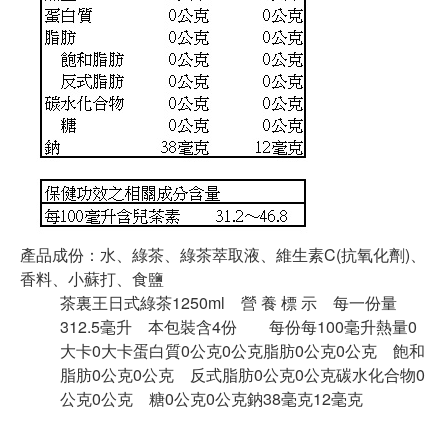
產品成份：水、綠茶、綠茶萃取液、維生素C(抗氧化劑)、
香料、小蘇打、食鹽
茶裏王日式綠茶1250ml 營 養 標 示 每一份量
312.5毫升 本包裝含4份 每份每100毫升熱量0
大卡0大卡蛋白質0公克0公克脂肪0公克0公克 飽和
脂肪0公克0公克 反式脂肪0公克0公克碳水化合物0
公克0公克 糖0公克0公克鈉38毫克12毫克