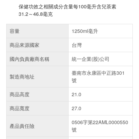
保健功效之相關成分含量每100毫升含兒茶素
31.2～46.8毫克
容量
1250ml毫升
商品來源國家
台灣
國內負責廠商名稱
統一企業(股)公司
臺南市永康區中正路301
製造商地址
號
商品高度
21.0
商品寬度
27.0
0506字第22AML0000550
產品責任險
號