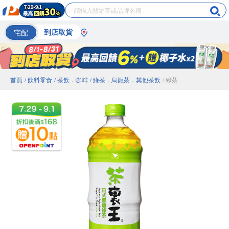
宅配
到店取貨
首頁
/ 飲料零食
/ 茶飲．咖啡
/ 綠茶．烏龍茶．其他茶飲
/ 綠茶