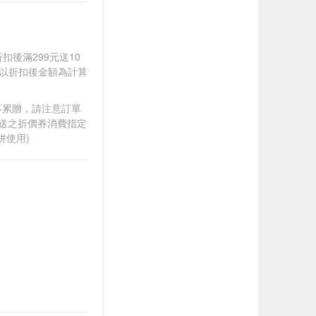
折扣後滿299元送10
饋皆以折扣後金額為計算
筆不累贈，請注意訂單
贈送之折價券消費指定
併使用)