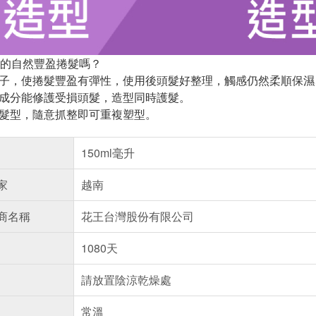
的自然豐盈捲髮嗎？
因子，使捲髮豐盈有彈性，使用後頭髮好整理，觸感仍然柔順保
白成分能修護受損頭髮，造型同時護髮。
亂髮型，隨意抓整即可重複塑型。
150ml毫升
家
越南
商名稱
花王台灣股份有限公司
1080天
請放置陰涼乾燥處
常溫