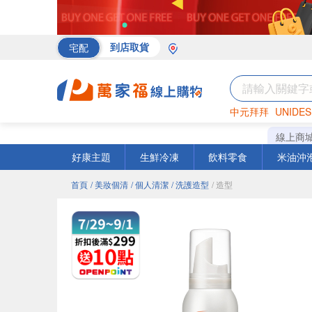
宅配
到店取貨
中元拜拜
UNIDES
罐頭
海苔
巧克力
線上商
好康主題
生鮮冷凍
飲料零食
米油沖
首頁
/ 美妝個清
/ 個人清潔
/ 洗護造型
/ 造型