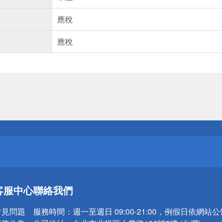
應稅
應稅
送
請小心！
送
客服中心
聯絡我們
請小心！
常見問題
服務時間：
週一至週日 09:00-21:00，例假日依網站