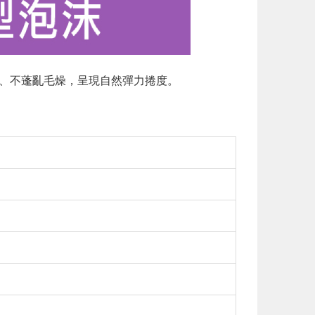
濕、不蓬亂毛燥，呈現自然彈力捲度。