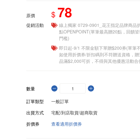
78
$
原價
促銷活動
線上獨家 0729-0901_花王指定品牌商品
點OPENPOINT(單筆最高贈20點，回
門檻)
即日起-9/1 不限金額下單贈$200券(單
如使用折價券/折扣碼則不符贈送資格，
品滿$2,000可折，不得與其他優惠活動合
數量
訂單類型
一般訂單
出貨方式
宅配/到店取貨/超商取貨
折價券
查看適用折價券