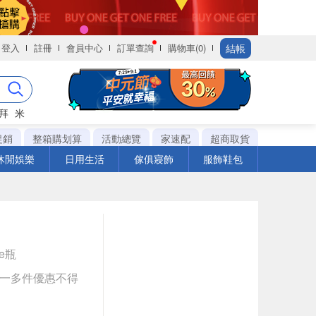
結帳
登入
註冊
會員中心
訂單查詢
購物車(0)
拜
米
促銷
整箱購划算
活動總覽
家速配
超商取貨
休閒娛樂
日用生活
傢俱寢飾
服飾鞋包
le瓶
送一多件優惠不得