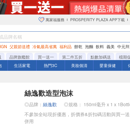
萬家福服務
PROSPERITY PLAZA APP下載
IGN
父親節送禮
冷氣最高省萬
福利品
餅乾
泡麵
飲料
義美
中元拜
衛生紙
城
品牌旗艦館
買一送一
第二件五折
點數加碼送
檔期
泡
生活家電
熱門3C
美妝個清
嬰童保健
絲逸歡造型泡沫
◎品牌：
絲逸歡
◎規格： 150ml毫升 x 1 x 1Bott
不參加全站現折優惠，折價券&折扣碼活動與買一
併用