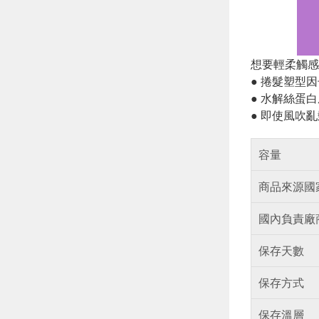
想要輕柔觸感
● 捲髮塑型
● 水解絲蛋
● 即使風吹
容量
商品來源國
國內負責廠
保存天數
保存方式
保存溫層