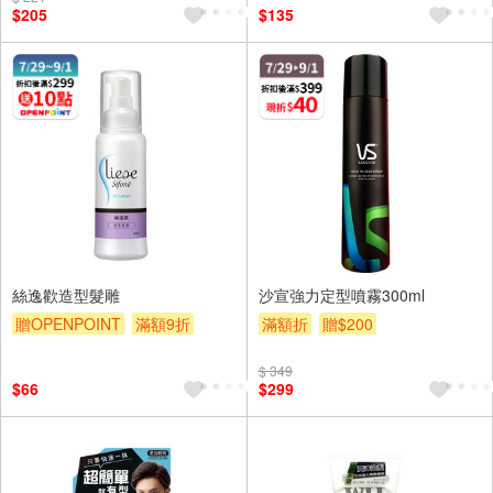
$205
$135
絲逸歡造型髮雕
沙宣強力定型噴霧300ml
贈OPENPOINT
滿額9折
滿額折
贈$200
贈$200
$ 349
$66
$299