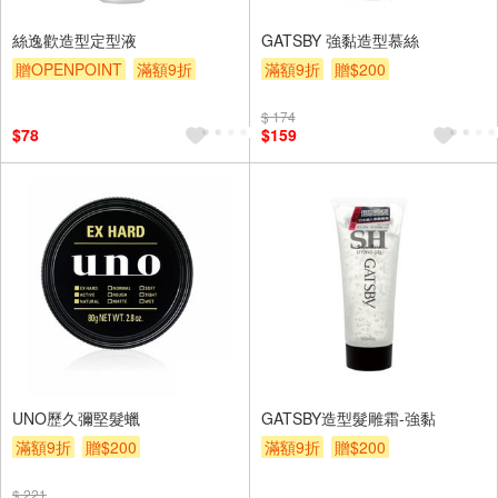
絲逸歡造型定型液
GATSBY 強黏造型慕絲
贈OPENPOINT
滿額9折
滿額9折
贈$200
贈$200
$ 174
$78
$159
UNO歷久彌堅髮蠟
GATSBY造型髮雕霜-強黏
滿額9折
贈$200
滿額9折
贈$200
$ 221