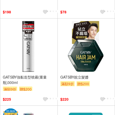
贈$200
$198
$78
GATSBY強黏造型噴霧(重量
GATSBY銳立髮醬
瓶)300ml
滿額9折
贈$200
滿額9折
贈$200
$225
$220