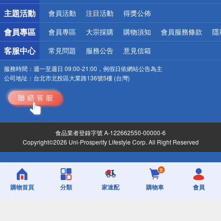
詐騙網頁！請小心！
主題活動
會員活動
注目活動
得獎公佈
會員專區
會員專區
大宗採購
購物須知
會員服務條款
隱
客服中心
常見問題
服務公告
意見信箱
服務時間：
週一至週日 09:00-21:00，例假日依網站公告為主
公司地址：
台北市北投區大業路136號5樓 (台灣)
食品業者登錄字號 A-122662550-00000-6
Copyright©2026 Uni-Prosperity Lifestyle Corp. All Right Reserved
0
購物首頁
分類
家速配
購物車
會員