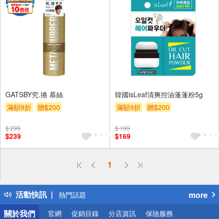
GATSBY究.捲 慕絲
韓國isLeaf清爽控油蓬蓬粉5g
滿額9折
贈$200
滿額9折
贈$200
$ 299
$ 199
$239
$169
偏遠地區配送
1
詐騙網頁！請小心！
得獎公告
活動快訊
more
熱門話題
銀行優惠
關於我們
官網
促銷目錄
分店資訊
保險服務
偏遠地區配送