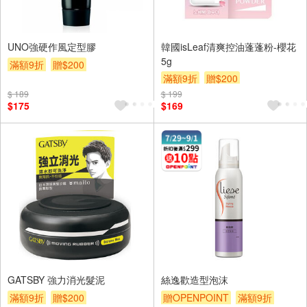
UNO強硬作風定型膠
韓國isLeaf清爽控油蓬蓬粉-櫻花
5g
滿額9折
贈$200
滿額9折
贈$200
$ 189
$ 199
$175
$169
GATSBY 強力消光髮泥
絲逸歡造型泡沫
滿額9折
贈$200
贈OPENPOINT
滿額9折