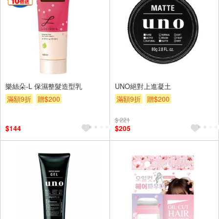
樂絲朵-L 保濕整髮造型乳
UNO絕對上進凝土
滿額9折
贈$200
滿額9折
贈$200
$ 221
$144
$205