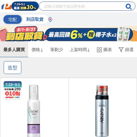
宅配
到店取貨
最多人購買
價格↓
筆劃少
上架時間↓
圖表
篩選
造型