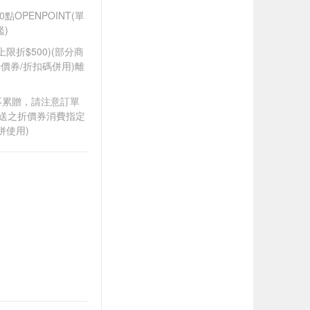
OPENPOINT(單
)
筆上限折$500)(部分商
價券/折扣碼併用)離
筆不累贈，請注意訂單
贈送之折價券消費指定
併使用)