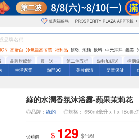
萬家福服務
PROSPERITY PLAZA APP下載
IGN
高蛋白
冷氣最高省萬
福利品
餅乾
泡麵
飲料
中元拜拜
義美
洋芋片
城
品牌旗艦館
買一送一
第二件五折
點數加碼送
檔期
泡
生活家電
熱門3C
美妝個清
嬰童保健
綠的水潤香氛沐浴露-蘋果茉莉花
◎品牌：
綠的
◎規格： 650ml毫升 x 1 x 1Bottle
129
$
$199
促銷價