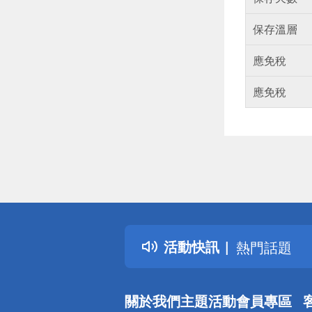
保存溫層
應免稅
應免稅
偏遠地區配
詐騙網頁！
得獎公告
活動快訊
熱門話題
銀行優惠
偏遠地區配
關於我們
主題活動
會員專區
詐騙網頁！