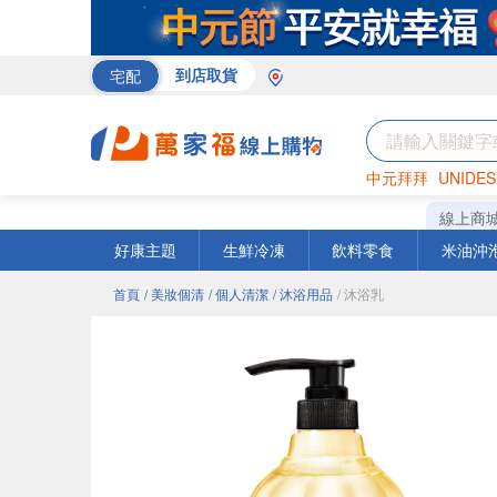
宅配
到店取貨
中元拜拜
UNIDES
巧克力
罐頭
海苔
線上商
好康主題
生鮮冷凍
飲料零食
米油沖
首頁
/ 美妝個清
/ 個人清潔
/ 沐浴用品
/ 沐浴乳