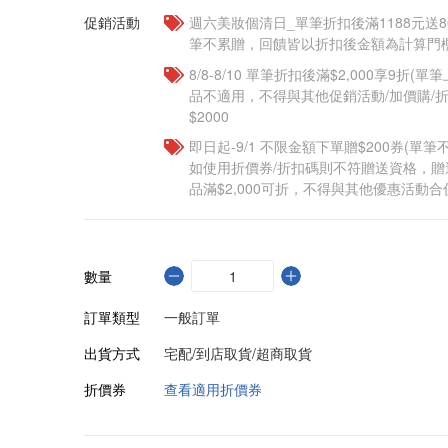
促銷活動
週六美妝個清日_單筆折扣後滿1188元送80點
筆不累贈，回饋皆以折扣後金額為計算門檻
8/8-8/10 單筆折扣後滿$2,000享9折(單
品不適用，不得與其他促銷活動/加價購/折
$2000
即日起-9/1 不限金額下單贈$200券(單
如使用折價券/折扣碼則不符贈送資格，
品滿$2,000可折，不得與其他優惠活動合
數量
訂單類型
一般訂單
出貨方式
宅配/到店取貨/超商取貨
折價券
查看適用折價券