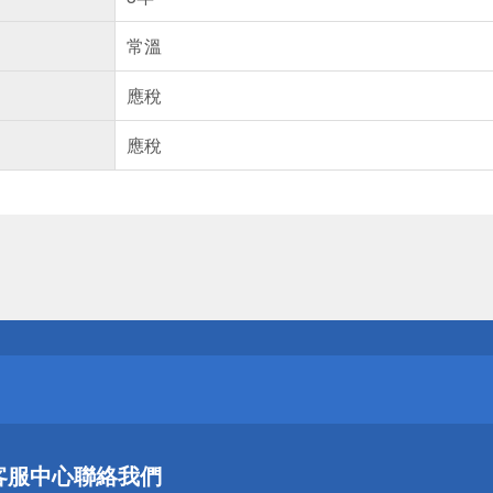
常溫
應稅
應稅
送
請小心！
送
客服中心
聯絡我們
請小心！