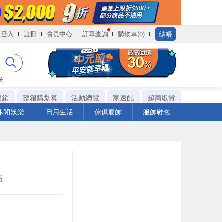
結帳
登入
註冊
會員中心
訂單查詢
購物車(0)
米
促銷
整箱購划算
活動總覽
家速配
超商取貨
休閒娛樂
日用生活
傢俱寢飾
服飾鞋包
瓶