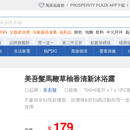
萬家福服務
PROSPERITY PLAZA APP下載
IGN
父親節送禮
冷氣最高省萬
福利品
餅乾
泡麵
飲料
中元拜拜
義
洋芋片
城
品牌旗艦館
買一送一
第二件五折
點數加碼送
檔期
泡
生活家電
熱門3C
美妝個清
嬰童保健
美吾髮馬鞭草柚香清新沐浴露
◎品牌：
美吾髮
◎規格： 700ml毫升 x 1 x 1PC
不參加全站現折優惠，折價券&折扣碼活動與買一
併用
179
$
原價