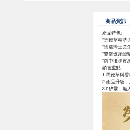
商品資訊
產品特色:
*馬鞭草精萃
*臻選蜂王漿
*雙倍玻尿酸
*前中後味質
銷售重點:
1.馬鞭草與
2.產品升級
3.0矽靈，