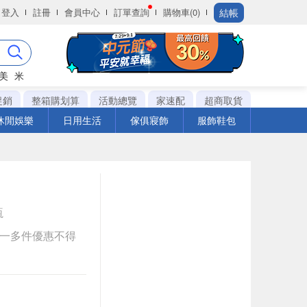
結帳
登入
註冊
會員中心
訂單查詢
購物車(0)
美
米
促銷
整箱購划算
活動總覽
家速配
超商取貨
休閒娛樂
日用生活
傢俱寢飾
服飾鞋包
瓶
送一多件優惠不得