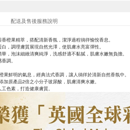
配送及售後服務說明
與香橙果精萃，搭配清新香氛，潔淨過程徜徉愉悅香息。
蛋白，調理膚質展現自然光澤，使肌膚水亮富彈性。
精華，泡沫細緻清爽純淨，洗感舒適不黏膩，肌膚水嫩無負擔。
感香調。
香橙果鮮明的氣息，經典法式香調，讓人徜徉於清新自然香氛中。
，添加原產品2倍之小分子玻尿酸，肌膚清爽水嫩。
無人工色素，打造健康膚質。