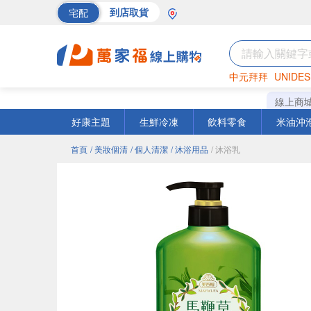
宅配
到店取貨
中元拜拜
UNIDES
巧克力
罐頭
海苔
線上商
好康主題
生鮮冷凍
飲料零食
米油沖
首頁
/ 美妝個清
/ 個人清潔
/ 沐浴用品
/ 沐浴乳