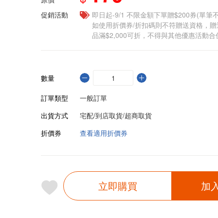
促銷活動
即日起-9/1 不限金額下單贈$200券(單
如使用折價券/折扣碼則不符贈送資格，
品滿$2,000可折，不得與其他優惠活動合
數量
訂單類型
一般訂單
出貨方式
宅配/到店取貨/超商取貨
折價券
查看適用折價券
立即購買
加