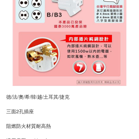
德/法/奧/希/韓/越/土耳其/捷克
三面2孔插座
阻燃防火材質耐高熱