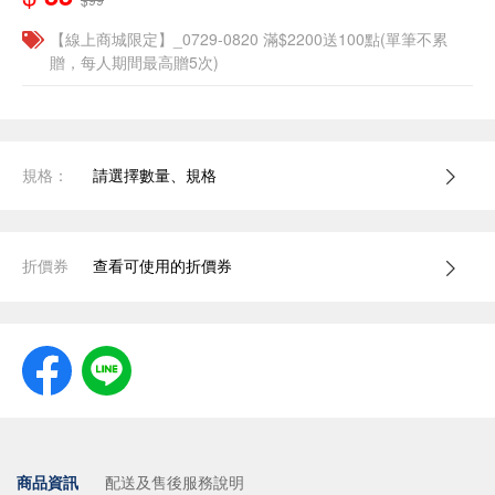
【線上商城限定】_0729-0820 滿$2200送100點(單筆不累
贈，每人期間最高贈5次)
規格：
請選擇數量、規格
折價券
查看可使用的折價券
商品資訊
配送及售後服務說明