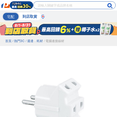
宅配
到店取貨
首頁
/ 熱門3C
/ 週邊．耗材
/ 電腦連接線材