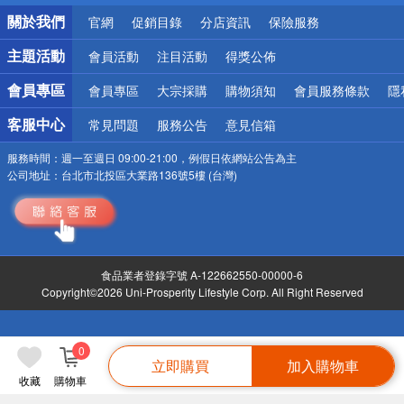
銀行優惠
關於我們
官網
促銷目錄
分店資訊
保險服務
偏遠地區配送
詐騙網頁！請小心！
主題活動
會員活動
注目活動
得獎公佈
會員專區
會員專區
大宗採購
購物須知
會員服務條款
隱
客服中心
常見問題
服務公告
意見信箱
服務時間：
週一至週日 09:00-21:00，例假日依網站公告為主
公司地址：
台北市北投區大業路136號5樓 (台灣)
食品業者登錄字號 A-122662550-00000-6
Copyright©2026 Uni-Prosperity Lifestyle Corp. All Right Reserved
0
立即購買
加入購物車
收藏
購物車