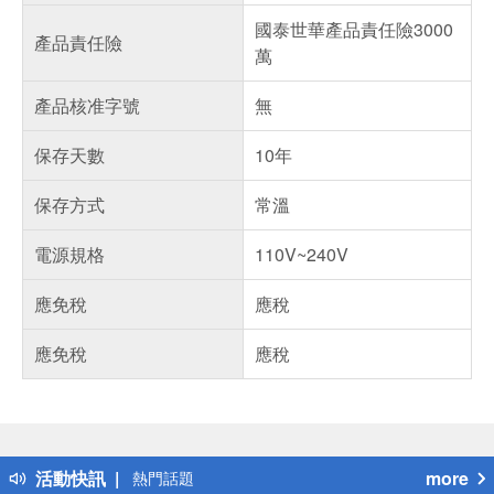
國泰世華產品責任險3000
產品責任險
萬
產品核准字號
無
保存天數
10年
保存方式
常溫
電源規格
110V~240V
應免稅
應稅
應免稅
應稅
偏遠地區配送
詐騙網頁！請小心！
得獎公告
活動快訊
more
熱門話題