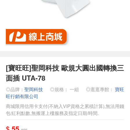
[寶旺旺]聖岡科技 歐規大圓出國轉換三
面插 UTA-78
◎品牌：
聖岡科技
◎規格： 一組
◎逛逛專館：
寶旺
旺行銷有限公司
商城限用信用卡支付(不納入VIP資格之累積計算),無法用錢
包/紅利點數,無搬運上樓服務及指定日期/時間.
$
55
$99