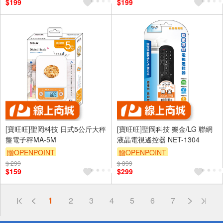
$199
$199
[寶旺旺]聖岡科技 日式5公斤大秤
[寶旺旺]聖岡科技 樂金/LG 聯網
盤電子秤MA-5M
液晶電視遙控器 NET-1304
贈OPENPOINT
贈OPENPOINT
$ 299
$ 399
$159
$299
偏遠地區配送
1
2
3
4
5
6
7
詐騙網頁！請小心！
得獎公告