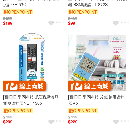
度計GE-53C
器 BSMI認證 LL-872S
贈OPENPOINT
贈OPENPOINT
$ 299
$ 150
$189
$99
[寶旺旺]聖岡科技 JVC聯網液晶
[寶旺旺]聖岡科技 冷氣萬用遙控
電視遙控器NET-1305
器M5
贈OPENPOINT
贈OPENPOINT
$ 399
$ 339
$299
$229