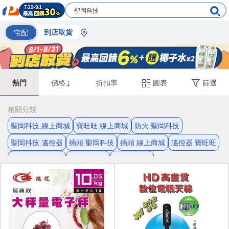
宅配
到店取貨
熱門
價格↓
折扣率
圖表
篩選
相關分類
聖岡科技 線上商城
寶旺旺 線上商城
防火 聖岡科技
聖岡科技 遙控器
插頭 聖岡科技
插頭 線上商城
遙控器 寶旺旺
遙控器 線上商城
防火 寶旺旺
聖岡科技 銅