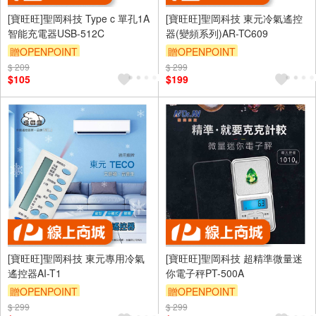
[寶旺旺]聖岡科技 Type c 單孔1A
[寶旺旺]聖岡科技 東元冷氣遙控
智能充電器USB-512C
器(變頻系列)AR-TC609
贈OPENPOINT
贈OPENPOINT
$ 209
$ 299
$105
$199
[寶旺旺]聖岡科技 東元專用冷氣
[寶旺旺]聖岡科技 超精準微量迷
遙控器AI-T1
你電子秤PT-500A
贈OPENPOINT
贈OPENPOINT
$ 299
$ 299