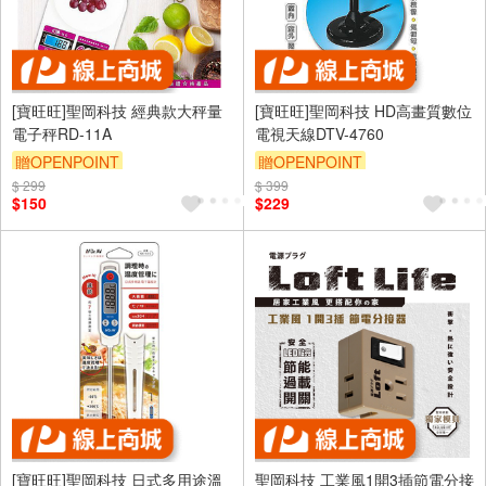
[寶旺旺]聖岡科技 經典款大秤量
[寶旺旺]聖岡科技 HD高畫質數位
電子秤RD-11A
電視天線DTV-4760
贈OPENPOINT
贈OPENPOINT
$ 299
$ 399
$150
$229
[寶旺旺]聖岡科技 日式多用途溫
聖岡科技 工業風1開3插節電分接