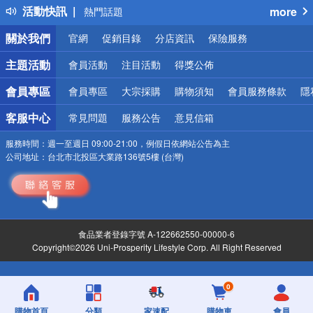
活動快訊
more
熱門話題
銀行優惠
關於我們
官網
促銷目錄
分店資訊
保險服務
偏遠地區配送
詐騙網頁！請小心！
主題活動
會員活動
注目活動
得獎公佈
會員專區
會員專區
大宗採購
購物須知
會員服務條款
隱
客服中心
常見問題
服務公告
意見信箱
服務時間：
週一至週日 09:00-21:00，例假日依網站公告為主
公司地址：
台北市北投區大業路136號5樓 (台灣)
食品業者登錄字號 A-122662550-00000-6
Copyright©2026 Uni-Prosperity Lifestyle Corp. All Right Reserved
0
購物首頁
分類
家速配
購物車
會員