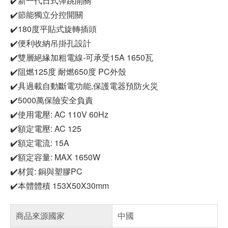
✔️新一代日式彈跳開關
✔️節能獨立分控開關
✔️180度平貼式旋轉插頭
✔️便利收納吊掛孔設計
✔️雙層絕緣加粗電線-可承受15A 1650瓦
✔️阻燃125度 耐燃650度 PC外殼
✔️具過載自動斷電功能,保護電器預防火災
✔️5000萬保險安全負責
✔️使用電壓: AC 110V 60Hz
✔️額定電壓: AC 125
✔️額定電流: 15A
✔️額定容量: MAX 1650W
✔️材質: 銅與塑膠PC
✔️本體體積 153X50X30mm
商品來源國家
中國