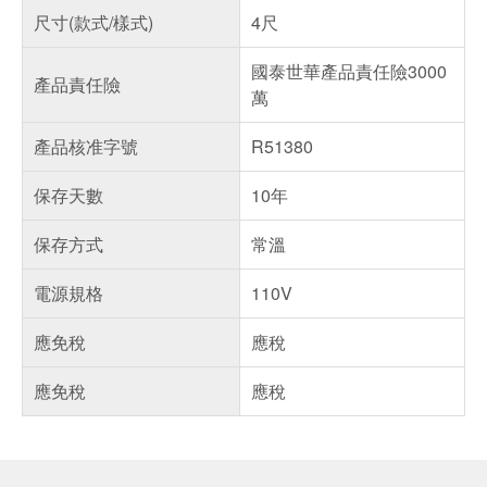
尺寸(款式/樣式)
4尺
國泰世華產品責任險3000
產品責任險
萬
產品核准字號
R51380
保存天數
10年
保存方式
常溫
電源規格
110V
應免稅
應稅
應免稅
應稅
偏遠地區配送
詐騙網頁！請小心！