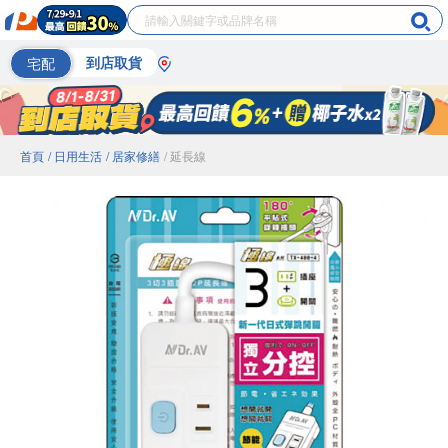
宅配
到店取貨
首頁
/ 日用生活
/ 居家修繕
/ 延長線