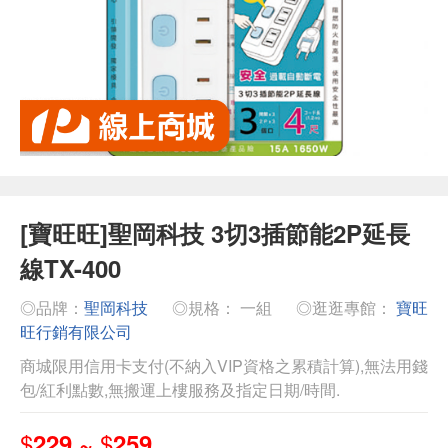
[寶旺旺]聖岡科技 3切3插節能2P延長
線TX-400
◎品牌：
聖岡科技
◎規格： 一組
◎逛逛專館：
寶旺
旺行銷有限公司
商城限用信用卡支付(不納入VIP資格之累積計算),無法用錢
包/紅利點數,無搬運上樓服務及指定日期/時間.
$
$
229 ~
259