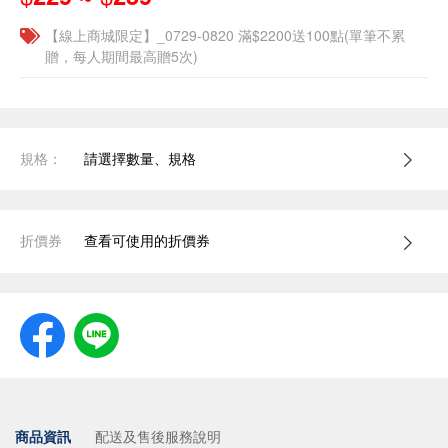
【線上商城限定】_0729-0820 滿$2200送100點(單筆不累
贈，每人期間最高贈5次)
規格：
請選擇數量、規格
折價券
查看可使用的折價券
商品資訊
配送及售後服務說明