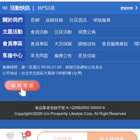
得獎公告
活動快訊
more
熱門話題
銀行優惠
關於我們
官網
促銷目錄
分店資訊
保險服務
偏遠地區配送
詐騙網頁！請小心！
主題活動
會員活動
注目活動
得獎公佈
會員專區
會員專區
大宗採購
購物須知
會員服務條款
隱
客服中心
常見問題
服務公告
意見信箱
服務時間：
週一至週日 09:00-21:00，例假日依網站公告為主
公司地址：
台北市北投區大業路136號5樓 (台灣)
食品業者登錄字號 A-122662550-00000-6
Copyright©2026 Uni-Prosperity Lifestyle Corp. All Right Reserved
0
立即購買
加入購物車