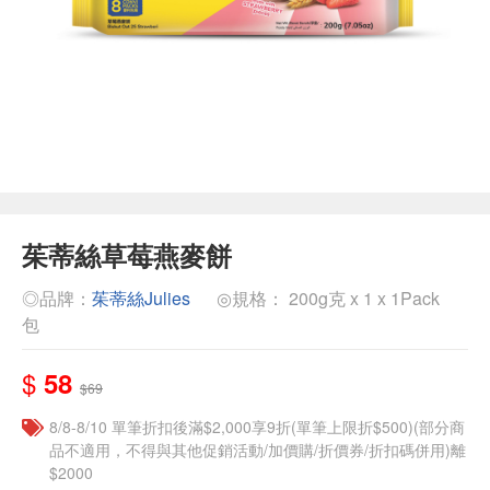
茱蒂絲草莓燕麥餅
◎品牌：
茱蒂絲Julies
◎規格： 200g克 x 1 x 1Pack
包
$
58
$69
8/8-8/10 單筆折扣後滿$2,000享9折(單筆上限折$500)(部分商
品不適用，不得與其他促銷活動/加價購/折價券/折扣碼併用)離
$2000