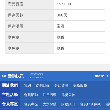
商品寬度
15.5000
保存天數
360天
保存溫層
常溫
應免稅
應稅
應免稅
應稅
偏遠地區配送
詐騙網頁！請小心！
得獎公告
活動快訊
more
熱門話題
銀行優惠
關於我們
官網
促銷目錄
分店資訊
保險服務
偏遠地區配送
詐騙網頁！請小心！
主題活動
會員活動
注目活動
得獎公佈
會員專區
會員專區
大宗採購
購物須知
會員服務條款
隱