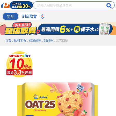
宅配
到店取貨
首頁
/ 飲料零食
/ 精選餅乾
/ 甜餅乾
/ 其它口味