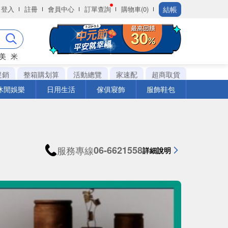
結帳
登入
註冊
會員中心
訂單查詢
購物車(0)
美
米
促銷
整箱購划算
活動總覽
家速配
超商取貨
休閒娛樂
日用生活
傢俱寢飾
服飾鞋包
服務專線
06-6621558
詳細說明