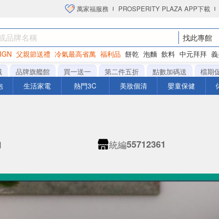
萬家福服務
PROSPERITY PLAZA APP下載
找此專館
IGN
父親節送禮
冷氣最高省萬
福利品
餅乾
泡麵
飲料
中元拜拜
義
洋芋片
城
品牌旗艦館
買一送一
第二件五折
點數加碼送
檔期
泡
生活家電
熱門3C
美妝個清
嬰童保健
統編
物
55712361