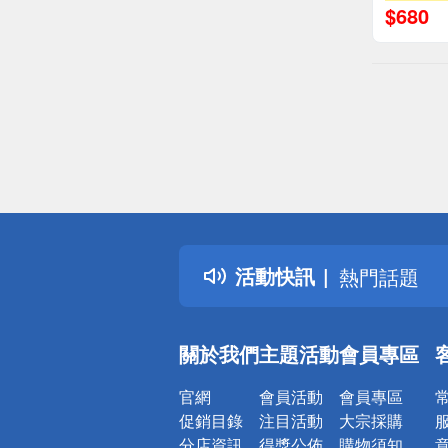
$
680
偏遠地區配
詐騙網頁！
得獎公告
活動快訊
熱門話題
銀行優惠
偏遠地區配
關於我們
主題活動
會員專區
詐騙網頁！
官網
會員活動
會員專區
促銷目錄
注目活動
大宗採購
分店資訊
得獎公佈
購物須知