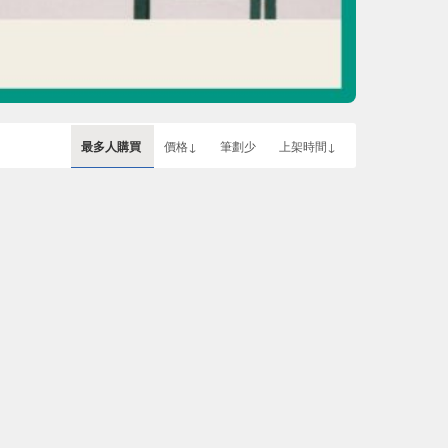
最多人購買
價格↓
筆劃少
上架時間↓