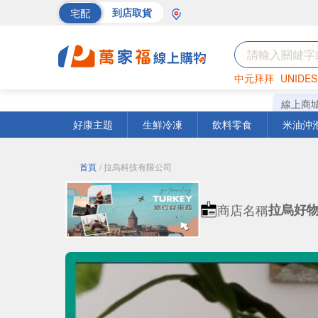
宅配
到店取貨
中元拜拜
UNIDES
巧克力
罐頭
海苔
線上商
好康主題
生鮮冷凍
飲料零食
米油沖
首頁
/ 拉烏科技有限公司
商店名稱
拉烏好