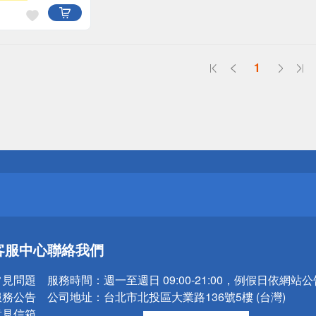
1
送
請小心！
送
客服中心
聯絡我們
請小心！
常見問題
服務時間：
週一至週日 09:00-21:00，例假日依網站
服務公告
公司地址：
台北市北投區大業路136號5樓 (台灣)
意見信箱