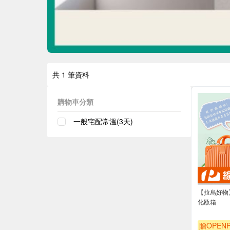
共
1
筆資料
購物車分類
一般宅配常溫(3天)
【拉烏好物】F
化妝箱
贈OPENP