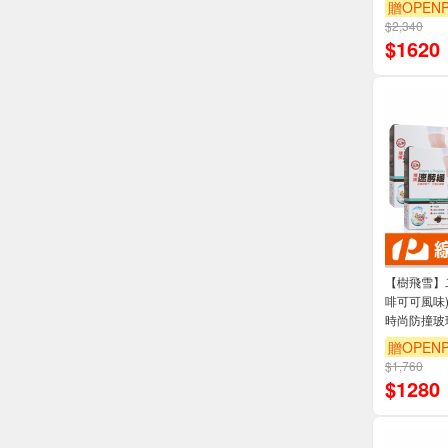
贈OPENP
$2,340
$
1620
【樹飛雪】二
啡可可風味)1
時尚防撞玻璃
贈OPENP
$1,760
$
1280