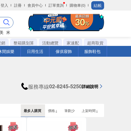
結帳
登入
註冊
會員中心
訂單查詢
購物車(0)
美
米
促銷
整箱購划算
活動總覽
家速配
超商取貨
休閒娛樂
日用生活
傢俱寢飾
服飾鞋包
服務專線
02-8245-5250
詳細說明
最多人購買
價格↓
筆劃少
上架時間↓