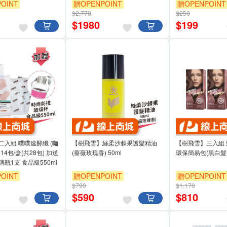
OINT
贈OPENPOINT
贈OPENPOINT
$2,770
$250
$
1980
$
199
入組 噗噗速酵纖 (咖
【樹飛雪】絲柔沙棘果護髮精油
【樹飛雪】三入組
4包/盒(共28包) 加送
(薔薇玫瑰香) 50ml
環保簡易包(黑白髮
瓶1支 食品級550ml
OINT
贈OPENPOINT
贈OPENPOINT
$790
$1,170
$
590
$
810