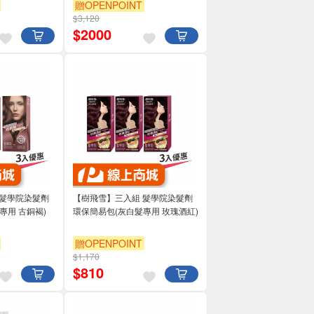
贈OPENPOINT
$3,120
$
2000
 髮學院染髮劑
【樹飛雪】三入組 髮學院染髮劑
專用 古銅褐)
環保簡易包(灰白髮專用 玫瑰酒紅)
贈OPENPOINT
$1,170
$
810