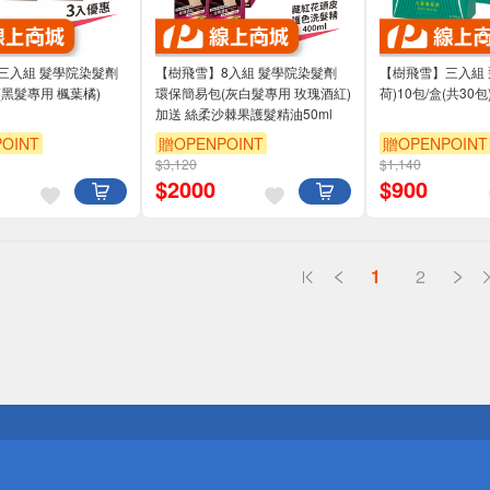
三入組 髮學院染髮劑
【樹飛雪】8入組 髮學院染髮劑
【樹飛雪】三入組 
黑髮專用 楓葉橘)
環保簡易包(灰白髮專用 玫瑰酒紅)
荷)10包/盒(共30包
加送 絲柔沙棘果護髮精油50ml
OINT
贈OPENPOINT
贈OPENPOINT
$3,120
$1,140
$
2000
$
900
1
2
送
請小心！