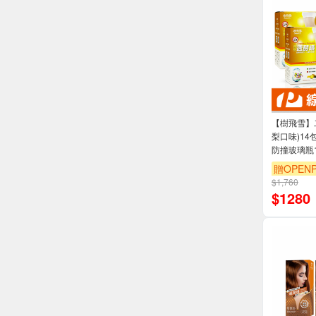
【樹飛雪】二
梨口味)14包
防撞玻璃瓶1
贈OPENP
$1,760
$
1280