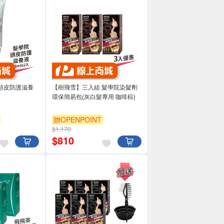
頭皮防護滋養
【樹飛雪】三入組 髮學院染髮劑
環保簡易包(灰白髮專用 咖啡棕)
贈OPENPOINT
$1,170
$
810