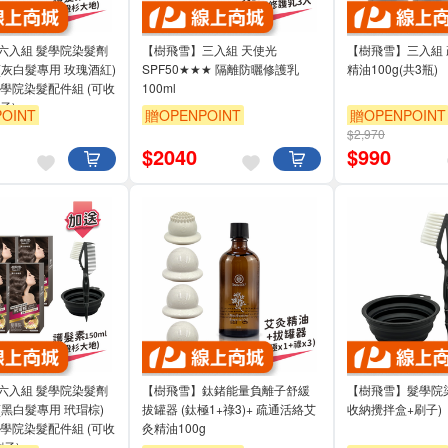
六入組 髮學院染髮劑
【樹飛雪】三入組 天使光
【樹飛雪】三入組
(灰白髮專用 玫瑰酒紅)
SPF50★★★ 隔離防曬修護乳
精油100g(共3瓶)
學院染髮配件組 (可收
100ml
子)
OINT
贈OPENPOINT
贈OPENPOINT
$2,970
$
2040
$
990
六入組 髮學院染髮劑
【樹飛雪】鈦鍺能量負離子舒緩
【樹飛雪】髮學院染
黑白髮專用 玳瑁棕)
拔罐器 (鈦極1+祿3)+ 疏通活絡艾
收納攪拌盒+刷子)
學院染髮配件組 (可收
灸精油100g
子)