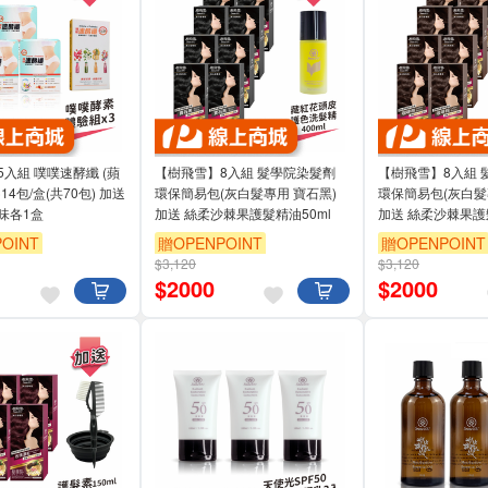
入組 噗噗速酵纖 (蘋
【樹飛雪】8入組 髮學院染髮劑
【樹飛雪】8入組 
4包/盒(共70包) 加送
環保簡易包(灰白髮專用 寶石黑)
環保簡易包(灰白髮
味各1盒
加送 絲柔沙棘果護髮精油50ml
加送 絲柔沙棘果護
OINT
贈OPENPOINT
贈OPENPOINT
$3,120
$3,120
$
2000
$
2000