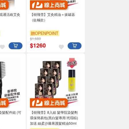
 疏通活絡艾灸
【樹飛雪】艾灸精油＋拔罐器
（鈦極款）
贈OPENPOINT
$1,680
$
1260
髮配件組 (可
【樹飛雪】8入組 髮學院染髮劑
環保簡易包(黑白髮專用 玳瑁棕)
加送 絲柔沙棘果護髮精油50ml