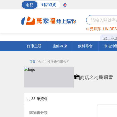
宅配
到店取貨
中元拜拜
UNIDES
巧克力
罐頭
海苔
線上商
好康主題
生鮮冷凍
飲料零食
米油沖
首頁
/ 火星生技股份有限公司
商店名稱
樹飛雪
共
33
筆資料
購物車分類