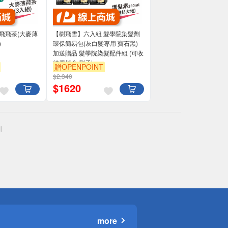
飛飛茶(大麥薄
【樹飛雪】六入組 髮學院染髮劑
)
環保簡易包(灰白髮專用 寶石黑)
加送贈品 髮學院染髮配件組 (可收
納攪拌盒 刷子)
贈OPENPOINT
$2,340
$
1620
more