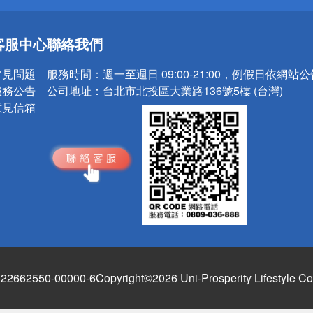
送
客服中心
聯絡我們
請小心！
常見問題
服務時間：
週一至週日 09:00-21:00，例假日依網站
服務公告
公司地址：
台北市北投區大業路136號5樓 (台灣)
意見信箱
662550-00000-6
Copyright©2026 Uni-Prosperity Lifestyle Co