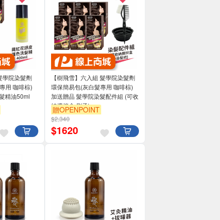
髮學院染髮劑
【樹飛雪】六入組 髮學院染髮劑
專用 咖啡棕)
環保簡易包(灰白髮專用 咖啡棕)
髮精油50ml
加送贈品 髮學院染髮配件組 (可收
納攪拌盒 刷子)
贈OPENPOINT
$2,340
$
1620