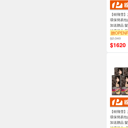
【樹飛雪】
環保簡易包
加送贈品 髮
納攪拌盒 刷
贈OPENP
$2,340
$
1620
【樹飛雪】
環保簡易包(
加送贈品 髮
納攪拌盒+刷