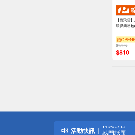
【樹飛雪】
環保簡易包(
贈OPENP
$1,170
$
810
偏遠地區配
詐騙網頁！
得獎公告
活動快訊
熱門話題