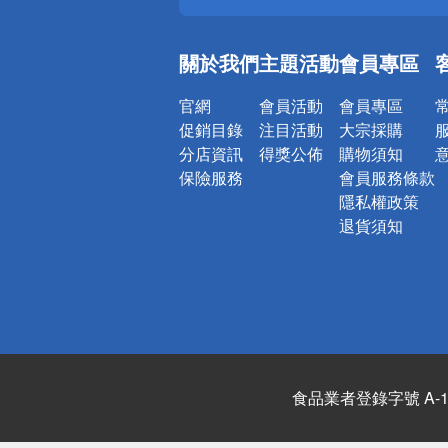
銀行優惠
偏遠地區配
關於我們
主題活動
會員專區
詐騙網頁！
官網
會員活動
會員專區
促銷目錄
注目活動
大宗採購
分店資訊
得獎公佈
購物須知
保險服務
會員服務條款
隱私權政策
退貨須知
食品業者登錄字號 A-122