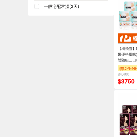
一般宅配常溫(3天)
【樹飛雪】5
果優格風味)1
體驗組三口
贈OPENP
$4,400
$
3750