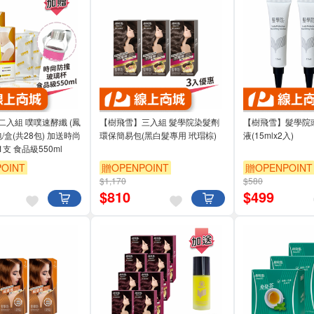
入組 噗噗速酵纖 (鳳
【樹飛雪】三入組 髮學院染髮劑
【樹飛雪】髮學院
/盒(共28包) 加送時尚
環保簡易包(黑白髮專用 玳瑁棕)
液(15mlx2入)
支 食品級550ml
OINT
贈OPENPOINT
贈OPENPOINT
$1,170
$580
$
810
$
499