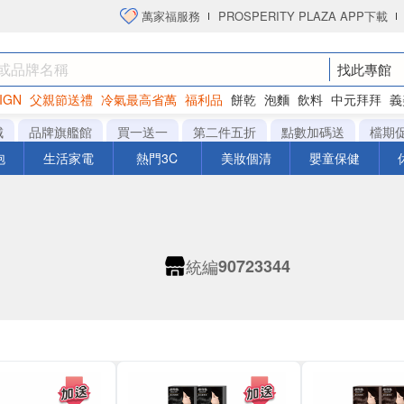
萬家福服務
PROSPERITY PLAZA APP下載
找此專館
IGN
父親節送禮
冷氣最高省萬
福利品
餅乾
泡麵
飲料
中元拜拜
義
洋芋片
城
品牌旗艦館
買一送一
第二件五折
點數加碼送
檔期
泡
生活家電
熱門3C
美妝個清
嬰童保健
統編
90723344