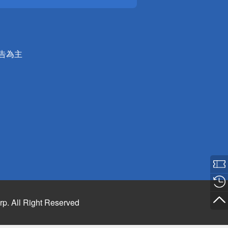
公告為主
rp. All Right Reserved