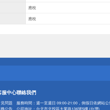
應稅
應稅
送
請小心！
送
客服中心
聯絡我們
請小心！
常見問題
服務時間：
週一至週日 09:00-21:00，例假日依網站
服務公告
公司地址：
台北市北投區大業路136號5樓 (台灣)