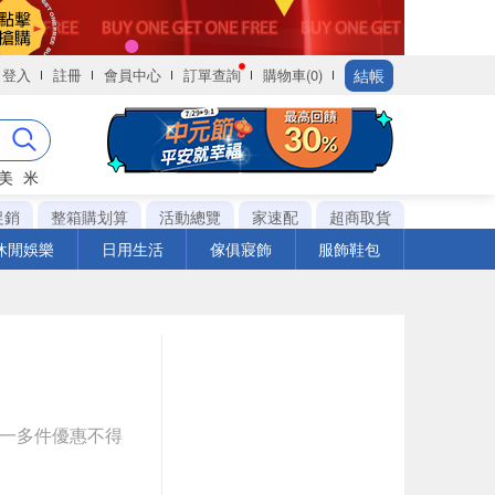
結帳
登入
註冊
會員中心
訂單查詢
購物車(0)
美
米
促銷
整箱購划算
活動總覽
家速配
超商取貨
休閒娛樂
日用生活
傢俱寢飾
服飾鞋包
送一多件優惠不得