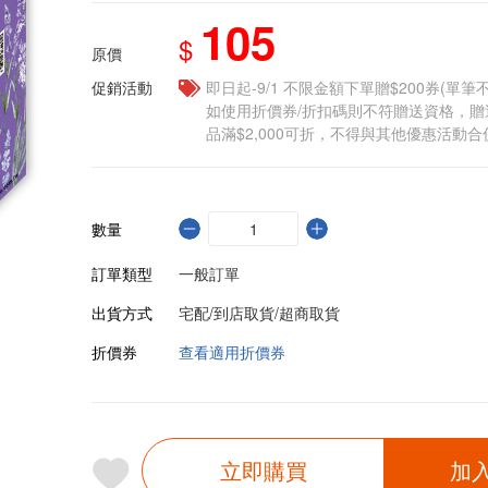
105
$
原價
促銷活動
即日起-9/1 不限金額下單贈$200券(單
如使用折價券/折扣碼則不符贈送資格，
品滿$2,000可折，不得與其他優惠活動合
數量
訂單類型
一般訂單
出貨方式
宅配/到店取貨/超商取貨
折價券
查看適用折價券
立即購買
加