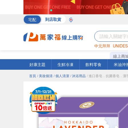
宅配
到店取貨
中元拜拜
UNIDES
海苔
巧克力
罐頭
線上商
好康主題
生鮮冷凍
飲料零食
米油沖
首頁
/ 美妝個清
/ 個人清潔
/ 沐浴用品
/ 進口香皂．抗菌香皂．潔