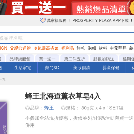
萬家福服務
PROSPERITY PLAZA APP下載
IGN
父親節送禮
冷氣最高省萬
福利品
餅乾
泡麵
飲料
中元拜拜
義
衛生紙
城
品牌旗艦館
買一送一
第二件五折
點數加碼送
檔期
泡
生活家電
熱門3C
美妝個清
嬰童保健
手乳
蜂王北海道薰衣草皂4入
◎品牌：
蜂王
◎規格： 80g克 x 4 x 1SET組
不參加全站現折優惠，折價券&折扣碼活動與買一
併用