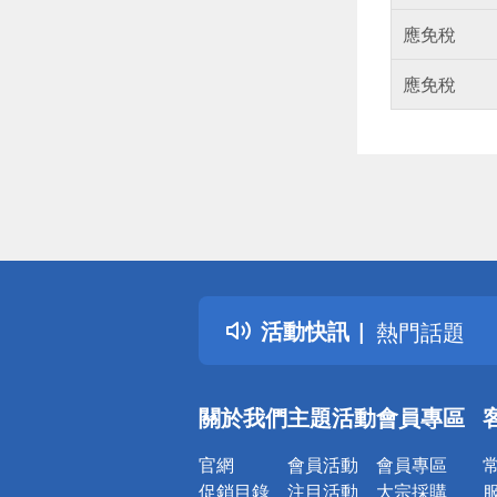
應免稅
應免稅
偏遠地區配
詐騙網頁！
得獎公告
活動快訊
熱門話題
銀行優惠
偏遠地區配
關於我們
主題活動
會員專區
詐騙網頁！
官網
會員活動
會員專區
促銷目錄
注目活動
大宗採購