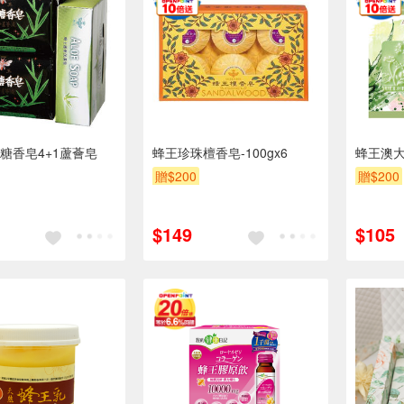
糖香皂4+1蘆薈皂
蜂王珍珠檀香皂-100gx6
蜂王澳大
贈$200
贈$200
$149
$105