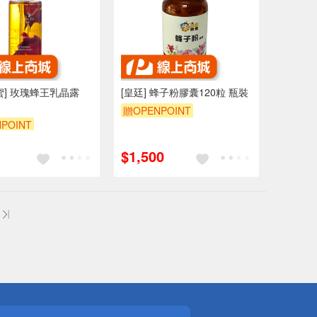
蜜] 玫瑰蜂王乳晶露
[皇廷] 蜂子粉膠囊120粒 瓶裝
贈OPENPOINT
POINT
$1,500