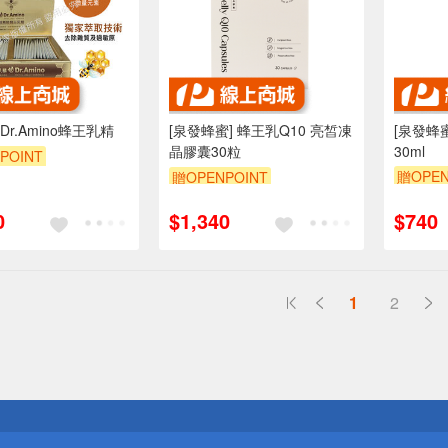
r.Amino蜂王乳精
[泉發蜂蜜] 蜂王乳Q10 亮皙凍
[泉發蜂
晶膠囊30粒
30ml
POINT
贈OPEN
贈OPENPOINT
0
$1,340
$740
1
2
送
請小心！