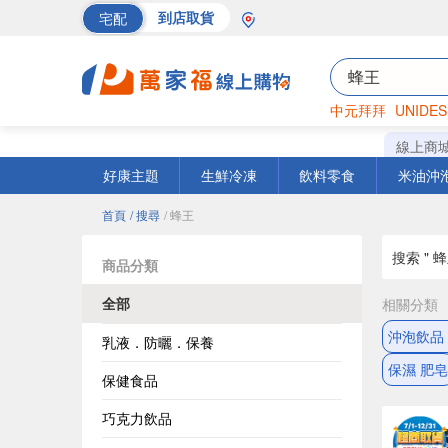
宅配
到店取貨
中元拜拜
UNIDES
海苔
巧克力
罐頭
線上商
好康主題
生鮮冷凍
飲料零食
米油沖
首頁
/ 搜尋
/ 蜂王
搜索 " 蜂
商品分類
全部
相關分類
沖泡飲品
乳液．防曬．保養
保濕 肥皂
保健食品
巧克力飲品