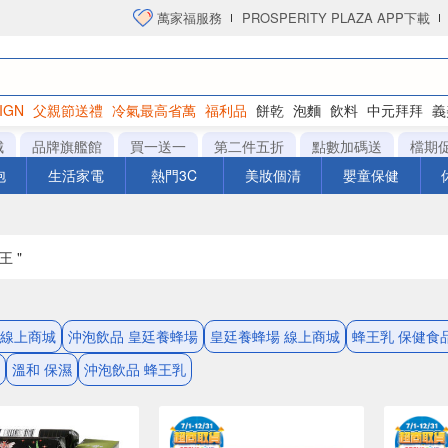
萬家福服務
PROSPERITY PLAZA APP下載
IGN
父親節送禮
冷氣最高省萬
福利品
餅乾
泡麵
飲料
中元拜拜
義
衛生紙
城
品牌旗艦館
買一送一
第二件五折
點數加碼送
檔期
泡
生活家電
熱門3C
美妝個清
嬰童保健
王 "
 線上商城
沖泡飲品 皇廷養蜂場
皇廷養蜂場 線上商城
蜂王乳 保健食
溫和 保濕
沖泡飲品 蜂王乳