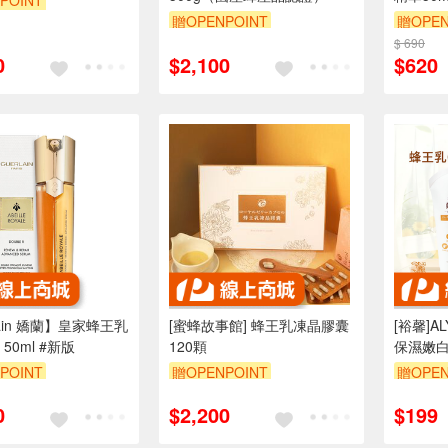
POINT
贈OPENPOINT
贈OPEN
$ 690
0
$2,100
$620
lain 嬌蘭】皇家蜂王乳
[蜜蜂故事館] 蜂王乳凍晶膠囊
[裕馨]A
50ml #新版
120顆
保濕嫩白
用/膠原
POINT
贈OPENPOINT
贈OPEN
保濕不黏
2000 元折抵 100元
0
$2,200
$199
算在 2000 元的範
圍內）