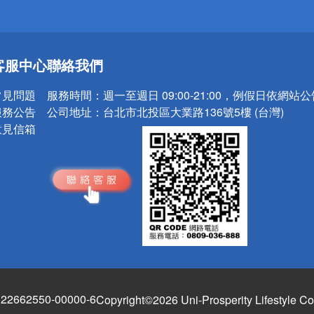
送
客服中心
聯絡我們
請小心！
常見問題
服務時間：
週一至週日 09:00-21:00，例假日依網站
服務公告
公司地址：
台北市北投區大業路136號5樓 (台灣)
意見信箱
662550-00000-6
Copyright©2026 Uni-Prosperity Lifestyle Co