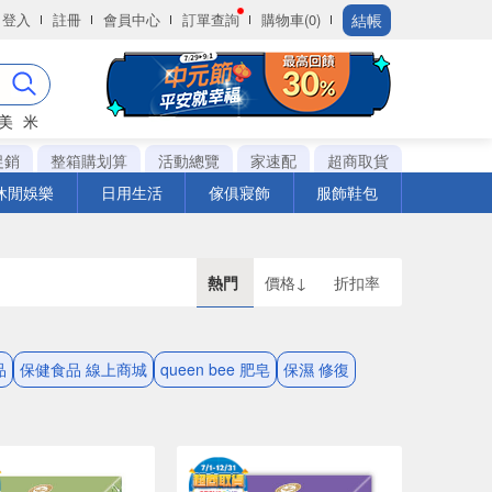
結帳
登入
註冊
會員中心
訂單查詢
購物車(0)
美
米
促銷
整箱購划算
活動總覽
家速配
超商取貨
休閒娛樂
日用生活
傢俱寢飾
服飾鞋包
熱門
價格↓
折扣率
品
保健食品 線上商城
queen bee 肥皂
保濕 修復