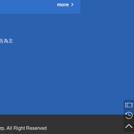
more
公告為主
rp. All Right Reserved