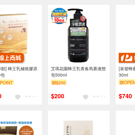
事館] 蜂王乳極致膠原
艾瑪花園蜂王乳青春馬賽液態
[泉發蜂
0包
皂500ml
30ml
贈OPEN
POINT
贈$200
0
$200
$740