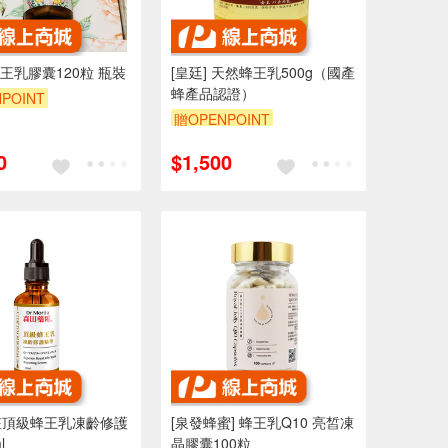
蜂王乳膠囊120粒 瓶裝
[皇廷] 天然蜂王乳500g（國產
蜂產品認證）
POINT
贈OPENPOINT
0
$1,500
粧頂級蜂王乳凍齡修護
[泉發蜂蜜] 蜂王乳Q10 亮皙凍
l
晶膠囊100粒