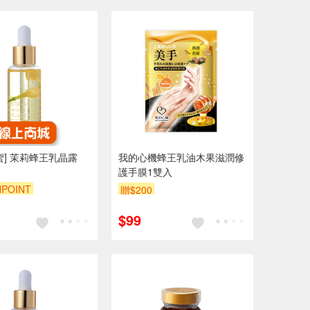
蜜] 茉莉蜂王乳晶露
我的心機蜂王乳油木果滋潤修
護手膜1雙入
POINT
贈$200
$99