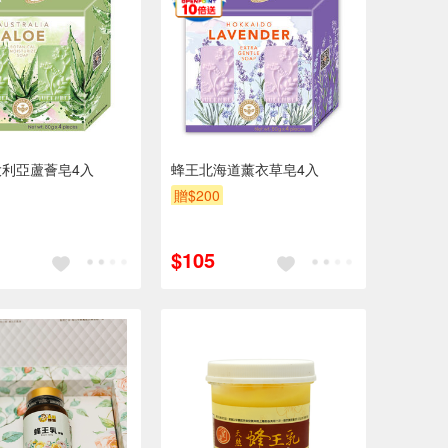
利亞蘆薈皂4入
蜂王北海道薰衣草皂4入
贈$200
$105