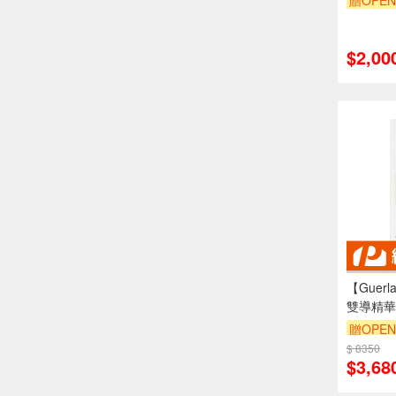
贈OPEN
$2,00
【Guer
雙導精華 
贈OPEN
$ 8350
訂單滿 
$3,68
（運費不