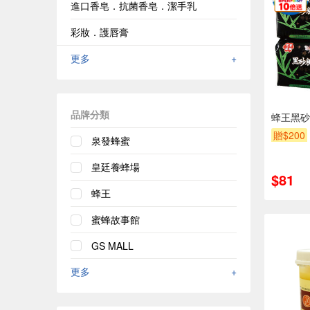
進口香皂．抗菌香皂．潔手乳
彩妝．護唇膏
更多
+
品牌分類
蜂王黑砂
贈$200
泉發蜂蜜
皇廷養蜂場
$81
蜂王
蜜蜂故事館
GS MALL
更多
+