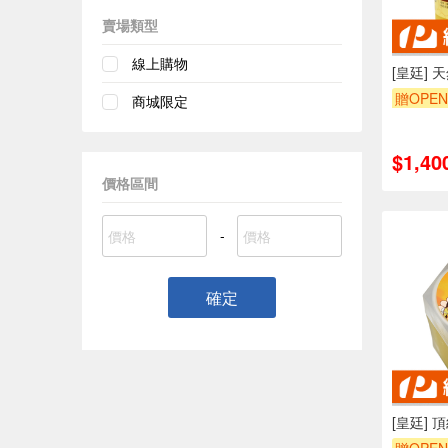
賣場類型
線上購物
[皇廷] 
贈OPEN
商城限定
$1,40
價格區間
-
確定
[皇廷] 