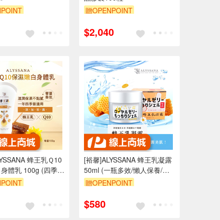
POINT
贈OPENPOINT
$2,040
LYSSANA 蜂王乳Ｑ10
[裕馨]ALYSSANA 蜂王乳凝露
身體乳 100g (四季適
50ml (一瓶多效/懶人保養/化
蛋白/玻尿酸/溫和修護
妝水、美容液、乳液、乳霜、
POINT
贈OPENPOINT
膩)
面膜、妝前乳)
$580