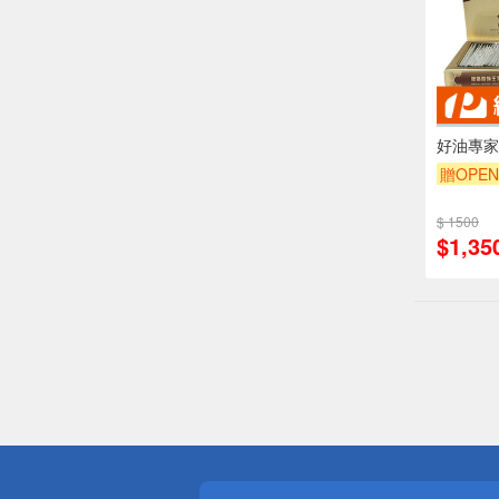
好油專家D
贈OPEN
$ 1500
$1,35
偏遠地區配
詐騙網頁！
得獎公告