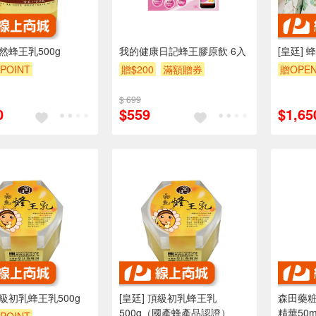
天然蜂王乳500g
我的健康日記蜂王膠原飲 6入
[皇廷] 
POINT
贈$200
滿額贈券
贈OPEN
$ 699
0
$559
$1,65
頂級初乳蜂王乳500g
[皇廷] 頂級初乳蜂王乳
森田藥
500g（國產蜂產品認證）
精華50m