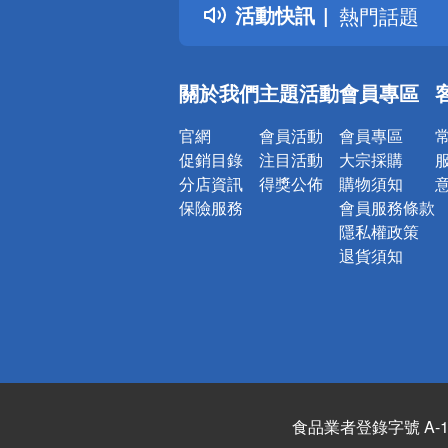
活動快訊
熱門話題
銀行優惠
偏遠地區配
關於我們
主題活動
會員專區
詐騙網頁！
官網
會員活動
會員專區
促銷目錄
注目活動
大宗採購
分店資訊
得獎公佈
購物須知
保險服務
會員服務條款
隱私權政策
退貨須知
食品業者登錄字號 A-122