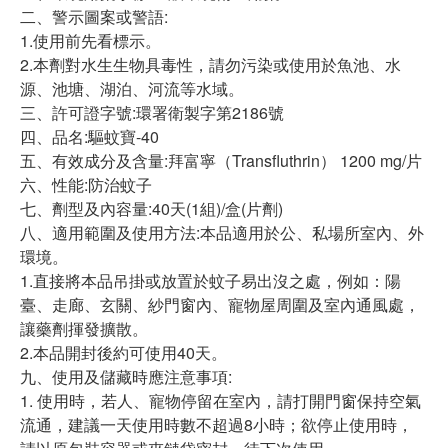
二、警示圖案或警語:
1.使用前先看標示。
2.本劑對水生生物具毒性，請勿污染或使用於魚池、水
源、池塘、湖泊、河流等水域。
三、許可證字號:環署衛製字第2186號
四、品名:驅蚊寶-40
五、有效成分及含量:拜富寧（Transfluthrin） 1200 mg/片
六、性能:防治蚊子
七、劑型及內容量:40天(1組)/盒(片劑)
八、適用範圍及使用方法:本品適用於公、私場所室內、外
環境。
1.直接將本品吊掛或放置於蚊子易出沒之處，例如：陽
臺、走廊、玄關、紗門窗內、寵物屋周圍及室內通風處，
讓藥劑揮發擴散。
2.本品開封後約可使用40天。
九、使用及儲藏時應注意事項:
1. 使用時，若人、寵物停留在室內，請打開門窗保持空氣
流通，建議一天使用時數不超過8小時；欲停止使用時，