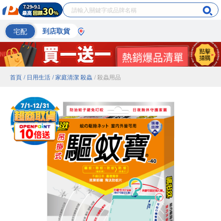
宅配
到店取貨
首頁
/ 日用生活
/ 家庭清潔 殺蟲
/ 殺蟲用品