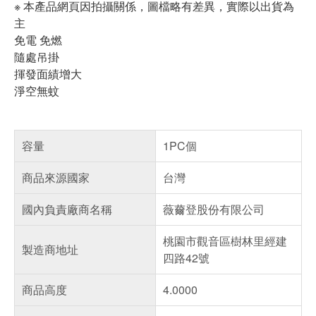
※ 本產品網頁因拍攝關係，圖檔略有差異，實際以出貨為
主
免電 免燃
隨處吊掛
揮發面績增大
淨空無蚊
容量
1PC個
商品來源國家
台灣
國內負責廠商名稱
薇薾登股份有限公司
桃園市觀音區樹林里經建
製造商地址
四路42號
商品高度
4.0000