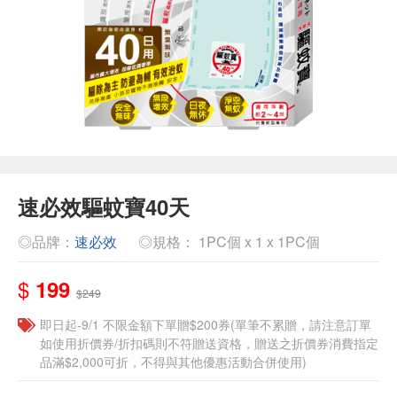
速必效驅蚊寶40天
◎品牌：
速必效
◎規格： 1PC個 x 1 x 1PC個
$
199
$249
即日起-9/1 不限金額下單贈$200券(單筆不累贈，請注意訂單
如使用折價券/折扣碼則不符贈送資格，贈送之折價券消費指定
品滿$2,000可折，不得與其他優惠活動合併使用)