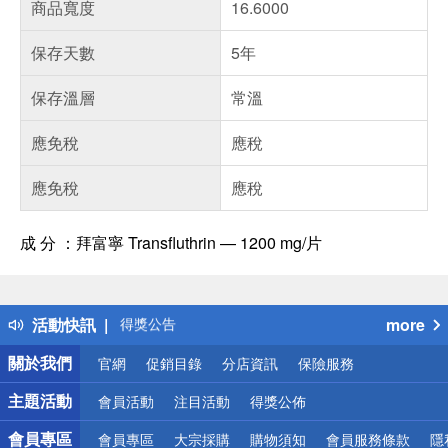
商品寬度
16.6000
保存天數
5年
保存溫層
常溫
應免稅
應稅
應免稅
應稅
成 分 ：拜富寧 Transfluthrin — 1200 mg/片
偏遠地區配送
詐騙網頁！請小心！
得獎公告
活動快訊
more
熱門話題
銀行優惠
關於我們
官網
促銷目錄
分店資訊
保險服務
偏遠地區配送
詐騙網頁！請小心！
主題活動
會員活動
注目活動
得獎公佈
會員專區
會員專區
大宗採購
購物須知
會員服務條款
隱