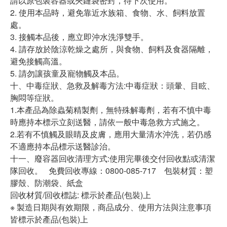
請以原包裝容器或夾鏈袋密封，待下次使用。
2. 使用本品時，避免靠近水族箱、食物、水、飼料放置
處。
3. 接觸本品後，應立即沖水洗淨雙手。
4. 請存放於陰涼乾燥之處所，與食物、飼料及食器隔離，
避免接觸高溫。
5. 請勿讓孩童及寵物觸及本品。
十、中毒症狀、急救及解毒方法:中毒症狀：頭暈、目眩、
胸悶等症狀。
1.本產品為除蟲菊精製劑，無特殊解毒劑，若有不慎中毒
時應持本標示立刻送醫，請依一般中毒急救方式施之。
2.若有不慎觸及眼睛及皮膚，應用大量清水沖洗，若仍感
不適應持本品標示送醫診治。
十一、廢容器回收清理方式:使用完畢後交付回收點或清潔
隊回收。 免費回收專線：0800-085-717 包裝材質：塑
膠殼、防潮袋、紙盒
回收材質/回收標誌: 標示於產品(包裝)上
※ 製造日期與有效期限，商品成分、使用方法與注意事項
皆標示於產品(包裝)上