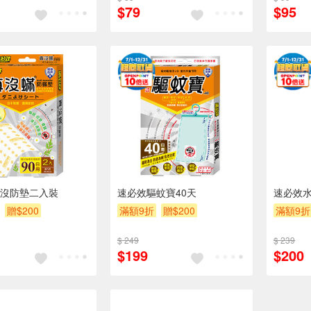
$79
$95
沒防墊二入裝
速必效驅蚊寶40天
速必效
贈$200
滿額9折
贈$200
滿額9折
$ 249
$ 239
$199
$200