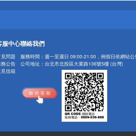
請小心！
送
客服中心
聯絡我們
請小心！
常見問題
服務時間：
週一至週日 09:00-21:00，例假日依網站
服務公告
公司地址：
台北市北投區大業路136號5樓 (台灣)
意見信箱