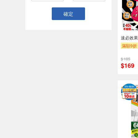
確定
速必效果
滿額9折
$ 185
$169