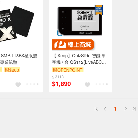
 SMP-113BK極限競
【IKeep】QuizSlide 智能 單
專業鼠墊
字機 / 台 QS112(LiveABC英
檢初級必背單字)
券
贈$200
贈OPENPOINT
$ 3113
$1,890
1
送