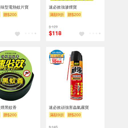
無味型電熱蚊片寶
速必效強滲煙寶
贈$200
滿額9折
贈$200
$ 129
$118
微煙黑蚊香
速必效頑強害蟲氣霧寶
贈$200
滿額9折
贈$200
$ 145