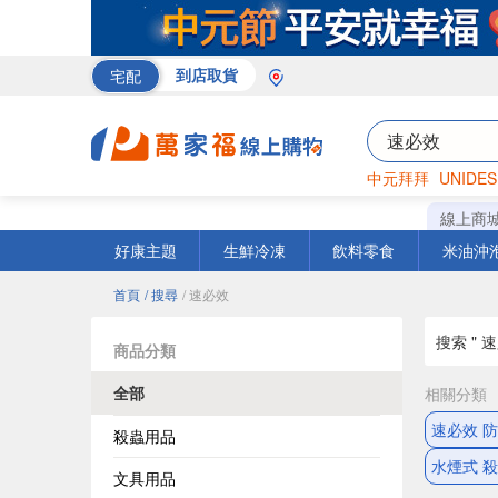
宅配
到店取貨
中元拜拜
UNIDES
巧克力
罐頭
咖啡
線上商
好康主題
生鮮冷凍
飲料零食
米油沖
首頁
/ 搜尋
/ 速必效
搜索 " 速
商品分類
全部
相關分類
速必效 
殺蟲用品
水煙式 
文具用品