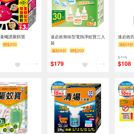
蚤蠅誘聚餌寶
速必效無味型電熱淨蚊寶三入
速必效
裝
贈$200
滿額9折
滿額9折
贈$200
$ 115
$179
$108