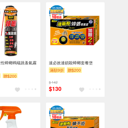
水性蟑螂螞蟻跳蚤氣霧
速必效連鎖殺蟑螂套餐堡
滿額9折
贈$200
贈$200
$ 142
$130