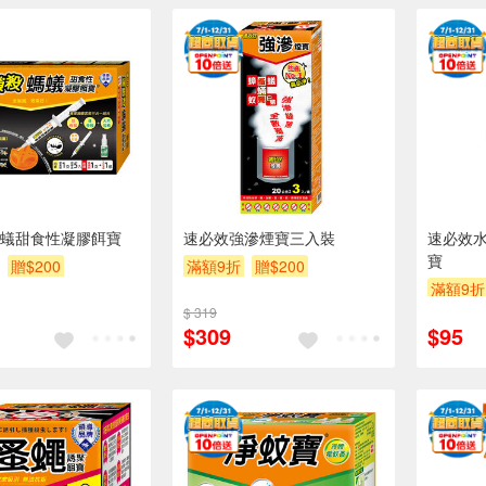
蟻甜食性凝膠餌寶
速必效強滲煙寶三入裝
速必效
寶
贈$200
滿額9折
贈$200
滿額9折
$ 319
$309
$95