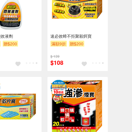
四效液劑
速必效蟑不拒聚殺餌寶
贈$200
滿額9折
贈$200
$ 139
$108