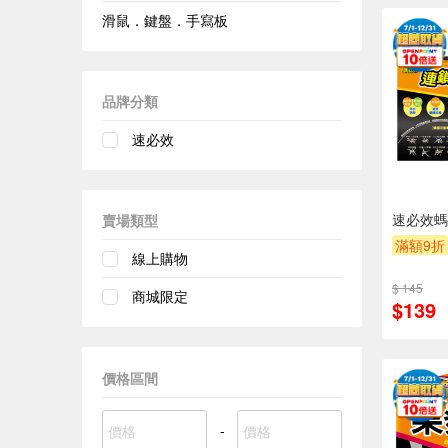
滑鼠．鍵盤．手寫板
品牌分類
速必效
速必效螞
賣場類型
滿額9折
線上購物
$ 145
商城限定
$139
價格區間
-