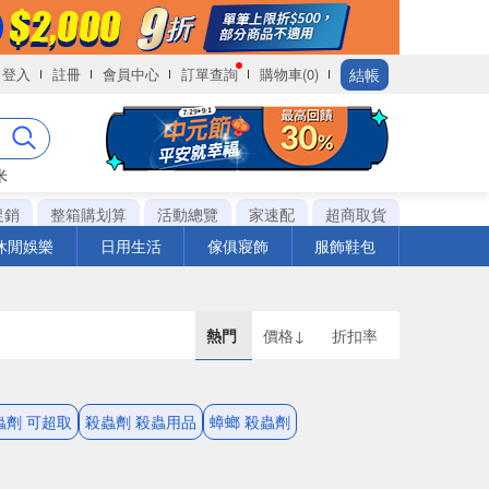
結帳
登入
註冊
會員中心
訂單查詢
購物車(0)
米
促銷
整箱購划算
活動總覽
家速配
超商取貨
休閒娛樂
日用生活
傢俱寢飾
服飾鞋包
熱門
價格↓
折扣率
蟲劑 可超取
殺蟲劑 殺蟲用品
蟑螂 殺蟲劑