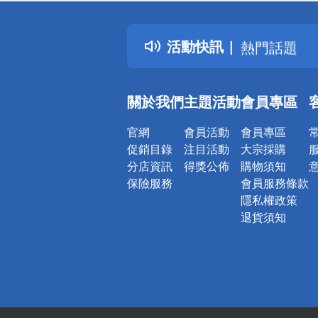
詐騙網頁！
得獎公告
活動快訊
熱門話題
銀行優惠
偏遠地區配
關於我們
主題活動
會員專區
詐騙網頁！
官網
會員活動
會員專區
促銷目錄
注目活動
大宗採購
分店資訊
得獎公佈
購物須知
保險服務
會員服務條款
隱私權政策
退貨須知