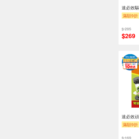
速必效驅
滿額9折
$ 285
$269
速必效頑
滿額9折
$ 169