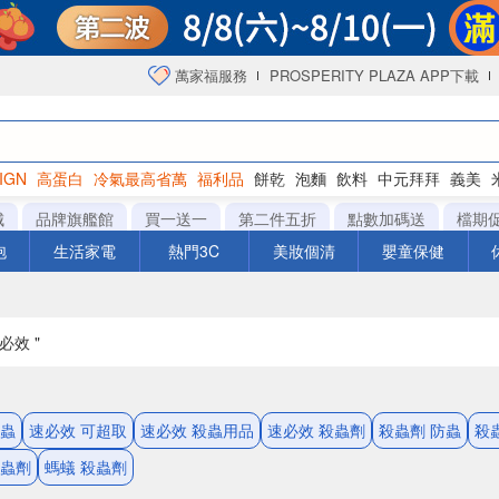
萬家福服務
PROSPERITY PLAZA APP下載
IGN
高蛋白
冷氣最高省萬
福利品
餅乾
泡麵
飲料
中元拜拜
義美
海苔
城
品牌旗艦館
買一送一
第二件五折
點數加碼送
檔期
泡
生活家電
熱門3C
美妝個清
嬰童保健
必效 "
防蟲
速必效 可超取
速必效 殺蟲用品
速必效 殺蟲劑
殺蟲劑 防蟲
殺
殺蟲劑
螞蟻 殺蟲劑