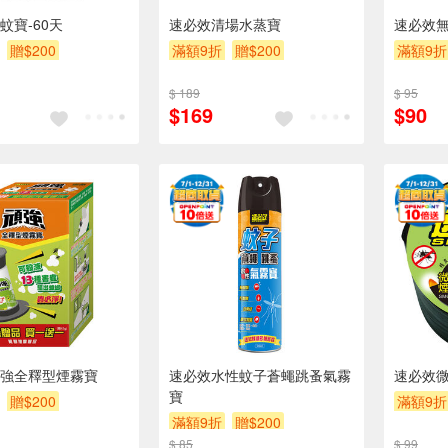
蚊寶-60天
速必效清場水蒸寶
速必效
贈$200
滿額9折
贈$200
滿額9折
$ 189
$ 95
$169
$90
強全釋型煙霧寶
速必效水性蚊子蒼蠅跳蚤氣霧
速必效
寶
贈$200
滿額9折
滿額9折
贈$200
$ 85
$ 99