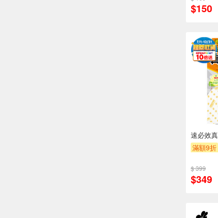
$150
速必效真
滿額9折
$ 399
$349