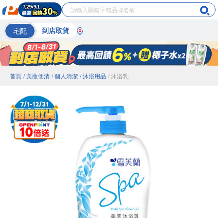
宅配
到店取貨
首頁
/ 美妝個清
/ 個人清潔
/ 沐浴用品
/ 沐浴乳