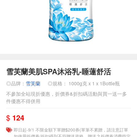
雪芙蘭美肌SPA沐浴乳-睡蓮舒活
◎品牌：
雪芙蘭
◎規格： 1000g克 x 1 x 1Bottle瓶
不參加全站現折優惠，折價券&折扣碼活動與買一送一多
件優惠不得併用
$
124
即日起-9/1 不限金額下單贈$200券(單筆不累贈，請注意訂單
如使用折價券/折扣碼則不符贈送資格，贈送之折價券消費指定