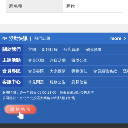
應免稅
應稅
偏遠地區配送
詐騙網頁！請小心！
得獎公告
活動快訊
more
熱門話題
銀行優惠
關於我們
官網
促銷目錄
分店資訊
保險服務
偏遠地區配送
詐騙網頁！請小心！
主題活動
會員活動
注目活動
得獎公佈
會員專區
會員專區
大宗採購
購物須知
會員服務條款
隱
客服中心
常見問題
服務公告
意見信箱
服務時間：
週一至週日 09:00-21:00，例假日依網站公告為主
公司地址：
台北市北投區大業路136號5樓 (台灣)