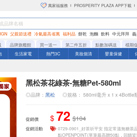
萬家福服務
PROSPERITY PLAZA APP下載
IGN
父親節送禮
冷氣最高省萬
福利品
餅乾
泡麵
飲料
中元拜拜
義
洋芋片
城
品牌旗艦館
買一送一
第二件五折
點數加碼送
檔期
泡
生活家電
熱門3C
美妝個清
嬰童保健
黑松茶花綠茶-無糖Pet-580ml
◎品牌：
黑松
◎規格： 580ml毫升 x 1 x 4Bottle
72
$
$104
促銷價
促銷活動
​​0729-0901_好茶祈平安 指定常溫無糖茶
點OPENPOINT(單筆最高贈50點，回