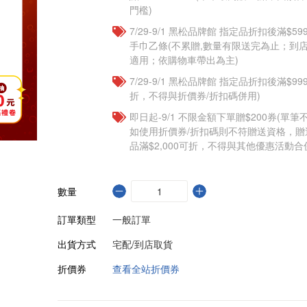
門檻)
7/29-9/1 黑松品牌館 指定品折扣後滿$
手巾乙條(不累贈,數量有限送完為止；到
適用；依購物車帶出為主)
7/29-9/1 黑松品牌館 指定品折扣後滿$9
折，不得與折價券/折扣碼併用)
即日起-9/1 不限金額下單贈$200券(單
如使用折價券/折扣碼則不符贈送資格，
品滿$2,000可折，不得與其他優惠活動合
數量
訂單類型
一般訂單
出貨方式
宅配/到店取貨
折價券
查看全站折價券