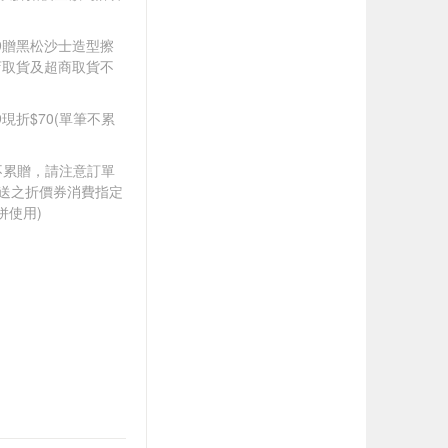
599贈黑松沙士造型擦
店取貨及超商取貨不
99現折$70(單筆不累
筆不累贈，請注意訂單
贈送之折價券消費指定
併使用)