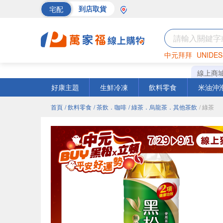
宅配
到店取貨
中元拜拜
UNIDES
巧克力
罐頭
海苔
線上商
好康主題
生鮮冷凍
飲料零食
米油沖
首頁
/ 飲料零食
/ 茶飲．咖啡
/ 綠茶．烏龍茶．其他茶飲
/ 綠茶