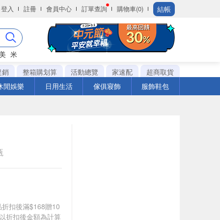
結帳
登入
註冊
會員中心
訂單查詢
購物車(0)
美
米
促銷
整箱購划算
活動總覽
家速配
超商取貨
休閒娛樂
日用生活
傢俱寢飾
服飾鞋包
瓶
品折扣後滿$168贈10
饋皆以折扣後金額為計算