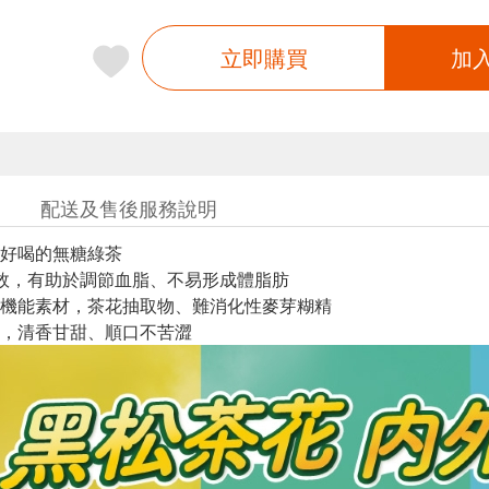
立即購買
加
配送及售後服務說明
好喝的無糖綠茶
效，有助於調節血脂、不易形成體脂肪
機能素材，茶花抽取物、難消化性麥芽糊精
，清香甘甜、順口不苦澀