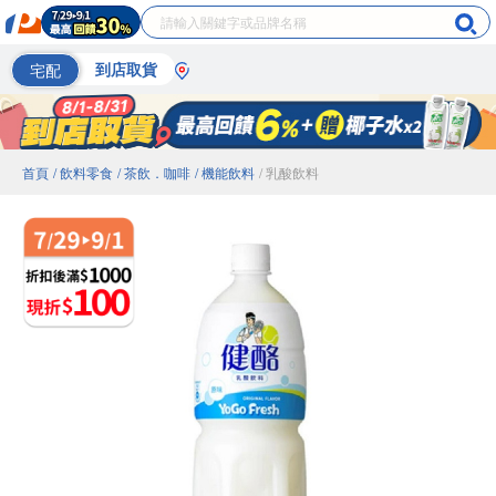
宅配
到店取貨
首頁
/ 飲料零食
/ 茶飲．咖啡
/ 機能飲料
/ 乳酸飲料