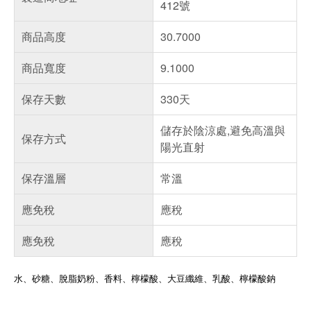
412號
商品高度
30.7000
商品寬度
9.1000
保存天數
330天
儲存於陰涼處,避免高溫與
保存方式
陽光直射
保存溫層
常溫
應免稅
應稅
應免稅
應稅
水、砂糖、脫脂奶粉、香料、檸檬酸、大豆纖維、乳酸、檸檬酸鈉
偏遠地區配送