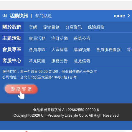
詐騙網頁！請小心！
得獎公告
活動快訊
more
熱門話題
銀行優惠
關於我們
官網
促銷目錄
分店資訊
保險服務
偏遠地區配送
詐騙網頁！請小心！
主題活動
會員活動
注目活動
得獎公佈
會員專區
會員專區
大宗採購
購物須知
會員服務條款
隱
客服中心
常見問題
服務公告
意見信箱
服務時間：
週一至週日 09:00-21:00，例假日依網站公告為主
公司地址：
台北市北投區大業路136號5樓 (台灣)
食品業者登錄字號 A-122662550-00000-6
Copyright©2026 Uni-Prosperity Lifestyle Corp. All Right Reserved