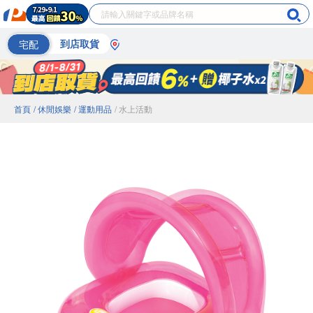
宅配
到店取貨
首頁
/ 休閒娛樂
/ 運動用品
/ 水上活動