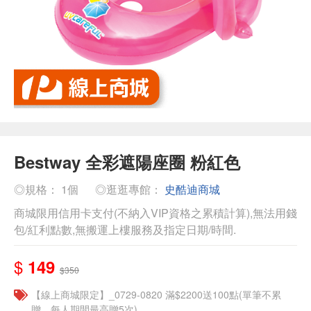
Bestway 全彩遮陽座圈 粉紅色
◎規格： 1個
◎逛逛專館：
史酷迪商城
商城限用信用卡支付(不納入VIP資格之累積計算),無法用錢
包/紅利點數,無搬運上樓服務及指定日期/時間.
$
149
$350
【線上商城限定】_0729-0820 滿$2200送100點(單筆不累
贈，每人期間最高贈5次)