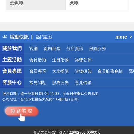
應免稅
應稅
偏遠地區配送
詐騙網頁！請小心！
得獎公告
活動快訊
more
熱門話題
銀行優惠
關於我們
官網
促銷目錄
分店資訊
保險服務
偏遠地區配送
詐騙網頁！請小心！
主題活動
會員活動
注目活動
得獎公佈
會員專區
會員專區
大宗採購
購物須知
會員服務條款
隱
客服中心
常見問題
服務公告
意見信箱
服務時間：
週一至週日 09:00-21:00，例假日依網站公告為主
公司地址：
台北市北投區大業路136號5樓 (台灣)
食品業者登錄字號 A-122662550-00000-6