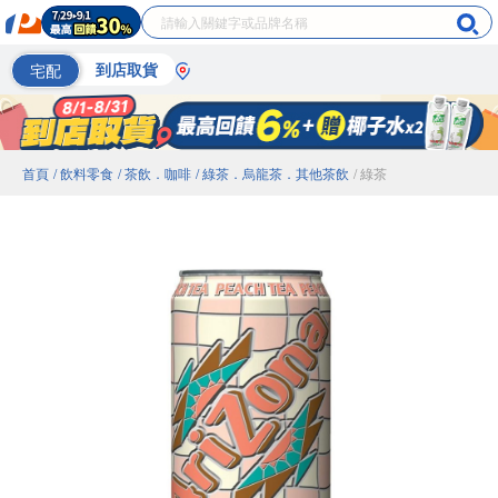
宅配
到店取貨
首頁
/ 飲料零食
/ 茶飲．咖啡
/ 綠茶．烏龍茶．其他茶飲
/ 綠茶