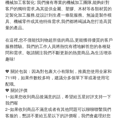
機械加工客製化: 我們擁有專業的機械加工團隊,能夠針對
客戶的獨特需求,為其提供金屬、塑膠、木材等各類材質的
定製化加工服務,從設計到生產一條龍服務。無論是製作模
具、機械零件或其他特殊需求,我們都將竭誠為您打造高質
量的產品。
在這裡,您不僅能找到物超所值的商品,更能獲得優質的客戶
服務體驗。我們的工作人員將熱忱有禮地解答您的各種疑
問和需求。敬請關注我們不斷更新的熱賣商品,為生活增添
趣味!
💖 關於包裝：因為對包裹大小有限制，推薦您使用全家和
711時，如果件數較多時，建議分多個單下單或著使用宅
配哦。
💖 關於評價
1~如果您收到商品後滿意的話，希望給五星好評支持一下
我們喔
2~如果收到商品不滿意或者有其他問題可以聊聊聯繫我們
客服的，懇請不要給五星以下的評價喔，我們會處理好您