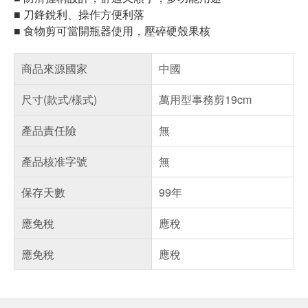
■ 刀鋒銳利、操作方便利落
■ 食物剪可當開瓶器使用，壓碎硬殼果核
商品來源國家
中國
尺寸(款式/樣式)
萬用型事務剪19cm
產品責任險
無
產品核准字號
無
保存天數
99年
應免稅
應稅
應免稅
應稅
偏遠地區配送
詐騙網頁！請小心！