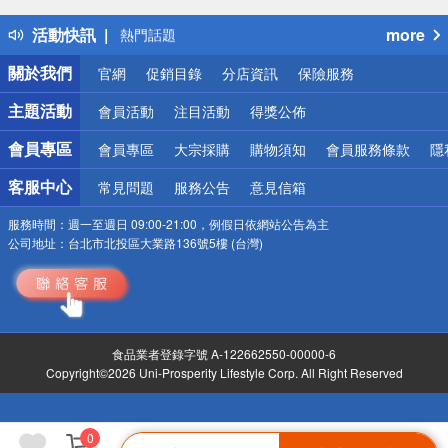
得獎公告
活動快訊
more
熱門話題
銀行優惠
關於我們
官網
促銷目錄
分店資訊
保險服務
偏遠地區配送
詐騙網頁！請小心！
主題活動
會員活動
注目活動
得獎公佈
會員專區
會員專區
大宗採購
購物須知
會員服務條款
隱
客服中心
常見問題
服務公告
意見信箱
服務時間：
週一至週日 09:00-21:00，例假日依網站公告為主
公司地址：
台北市北投區大業路136號5樓 (台灣)
食品業者登錄字號 A-122662550-00000-6
Copyright©2026 Uni-Prosperity Lifestyle Corp. All Right Reserved
0