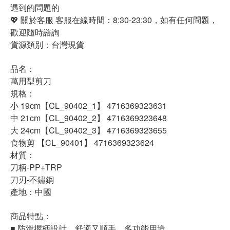
遇到的問題的
💖 關於客服 客服在線時間：8:30-23:30，如有任何問題，
歡迎隨時諮詢
貨源類別：台灣現貨
品名：
萬用型剪刀
規格：
小 19cm【CL_90402_1】 4716369323631
中 21cm【CL_90402_2】 4716369323648
大 24cm【CL_90402_3】 4716369323655
食物剪 【CL_90401】 4716369323624
材質：
刀柄-PP+TRP
刀刃-不鏽鋼
產地：中國
商品特點：
■ 防滑握柄設計，舒適又順手，多功能用途