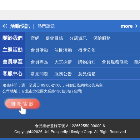
偏遠地區配送
詐騙網頁！請小心！
得獎公告
活動快訊
more
熱門話題
銀行優惠
關於我們
官網
促銷目錄
分店資訊
保險服務
偏遠地區配送
詐騙網頁！請小心！
主題活動
會員活動
注目活動
得獎公佈
會員專區
會員專區
大宗採購
購物須知
會員服務條款
隱
客服中心
常見問題
服務公告
意見信箱
服務時間：
週一至週日 09:00-21:00，例假日依網站公告為主
公司地址：
台北市北投區大業路136號5樓 (台灣)
食品業者登錄字號 A-122662550-00000-6
Copyright©2026 Uni-Prosperity Lifestyle Corp. All Right Reserved