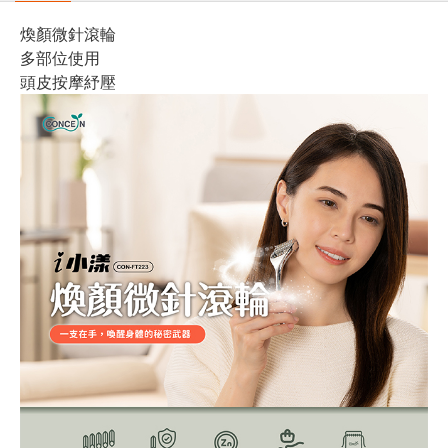
煥顏微針滾輪
多部位使用
頭皮按摩紓壓