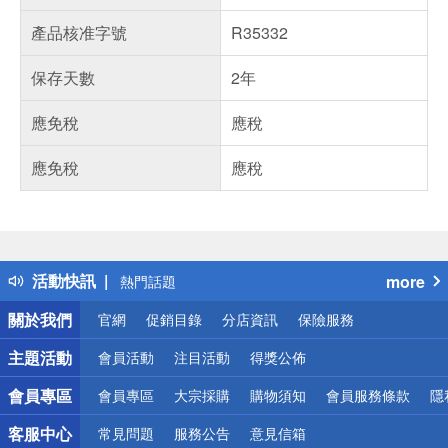
產品核准字號
R35332
保存天數
2年
應免稅
應稅
應免稅
應稅
偏遠地區配送
詐騙網頁！請小心！
得獎公告
活動快訊
more
熱門話題
銀行優惠
關於我們
官網
促銷目錄
分店資訊
保險服務
偏遠地區配送
詐騙網頁！請小心！
主題活動
會員活動
注目活動
得獎公佈
會員專區
會員專區
大宗採購
購物須知
會員服務條款
隱
客服中心
常見問題
服務公告
意見信箱