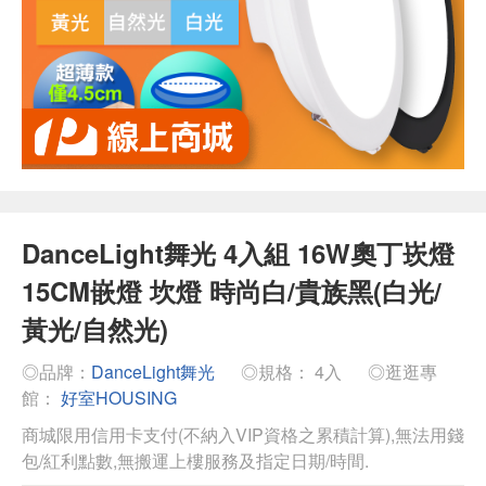
DanceLight舞光 4入組 16W奧丁崁燈
15CM嵌燈 坎燈 時尚白/貴族黑(白光/
黃光/自然光)
◎品牌：
DanceLight舞光
◎規格： 4入
◎逛逛專
館：
好室HOUSING
商城限用信用卡支付(不納入VIP資格之累積計算),無法用錢
包/紅利點數,無搬運上樓服務及指定日期/時間.