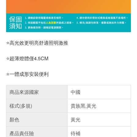
⭐高光效更明亮舒適照明激推
⭐超薄燈體僅4.5CM
⭐一體成形安裝便利
商品來源國家
中國
樣式(多規)
貴族黑,黃光
顏色
黃光
產品責任險
待補