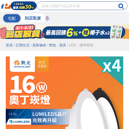
宅配
到店取貨
首頁
/ 日用生活
/ 居家修繕
/ 燈泡．燈具
/ LED．標準燈泡