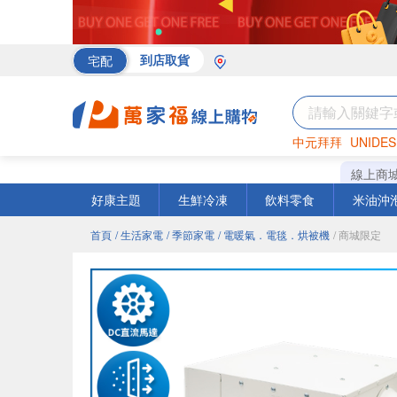
宅配
到店取貨
中元拜拜
UNIDES
海苔
巧克力
罐頭
線上商
好康主題
生鮮冷凍
飲料零食
米油沖
首頁
/ 生活家電
/ 季節家電
/ 電暖氣．電毯．烘被機
/ 商城限定