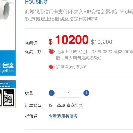
HOUSING
商城限用信用卡支付(不納入VIP資格之累積計算),無
數,無搬運上樓服務及指定日期/時間.
10200
$
$19,200
促銷價
促銷活動
【線上商城限定】_0729-0820 滿$2200
贈，每人期間最高贈5次)
訂單滿999享9折
數量
訂單類型
線上商城 廠商出貨
折價券
查看適用折價券