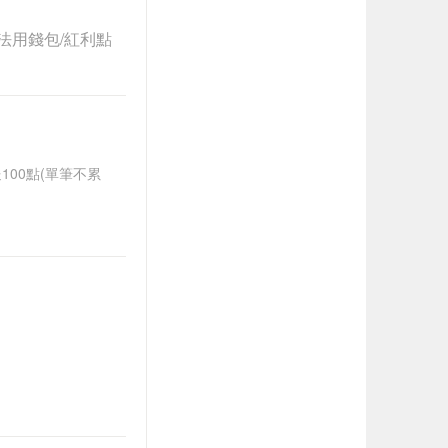
法用錢包/紅利點
送100點(單筆不累