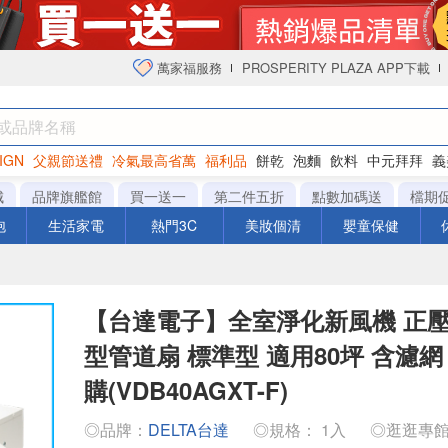
萬家福服務
PROSPERITY PLAZA APP下載
IGN
父親節送禮
冷氣最高省萬
福利品
餅乾
泡麵
飲料
中元拜拜
義
衛生紙
城
品牌旗艦館
買一送一
第二件五折
點數加碼送
檔期
泡
生活家電
熱門3C
美妝個清
嬰童保健
【台達電子】全室淨化新風機 正壓P
型管道扇 標準型 適用80坪 含濾
購(VDB40AGXT-F)
◎品牌：
DELTA台達
◎規格： 1入
◎逛逛專