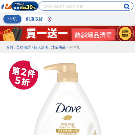
宅配
到店取貨
首頁
/ 美妝個清
/ 個人清潔
/ 沐浴用品
/ 沐浴乳