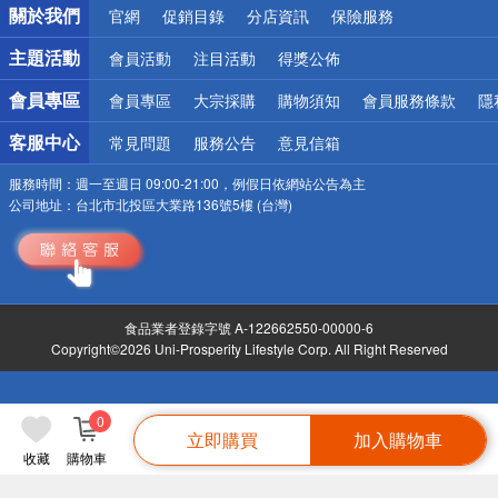
關於我們
官網
促銷目錄
分店資訊
保險服務
偏遠地區配送
詐騙網頁！請小心！
主題活動
會員活動
注目活動
得獎公佈
會員專區
會員專區
大宗採購
購物須知
會員服務條款
隱
客服中心
常見問題
服務公告
意見信箱
服務時間：
週一至週日 09:00-21:00，例假日依網站公告為主
公司地址：
台北市北投區大業路136號5樓 (台灣)
食品業者登錄字號 A-122662550-00000-6
Copyright©2026 Uni-Prosperity Lifestyle Corp. All Right Reserved
0
立即購買
加入購物車
收藏
購物車