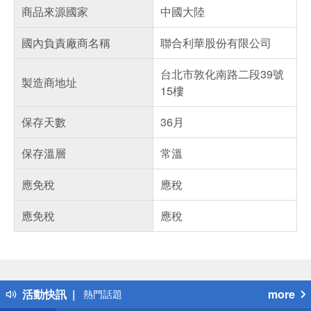
商品來源國家
中國大陸
國內負責廠商名稱
聯合利華股份有限公司
台北市敦化南路二段39號
製造商地址
15樓
保存天數
36月
保存溫層
常溫
應免稅
應稅
應免稅
應稅
偏遠地區配送
詐騙網頁！請小心！
得獎公告
活動快訊
more
熱門話題
銀行優惠