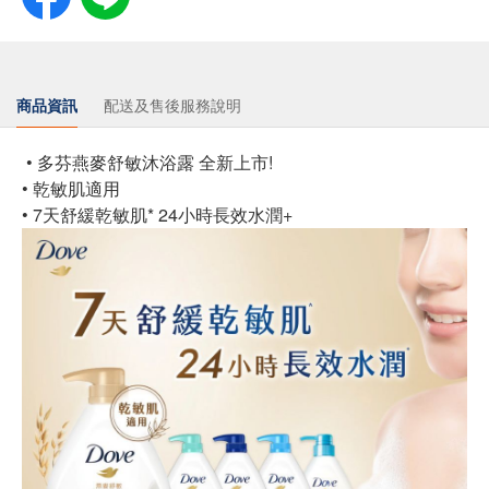
商品資訊
配送及售後服務說明
• 多芬燕麥舒敏沐浴露 全新上市!
• 乾敏肌適用
• 7天舒緩乾敏肌* 24小時長效水潤+