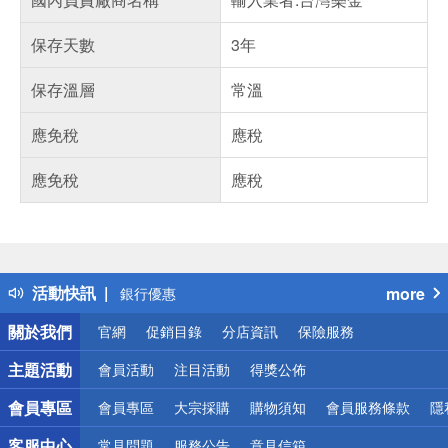
保存天數
3年
保存溫層
常溫
應免稅
應稅
應免稅
應稅
偏遠地區配送
詐騙網頁！請小心！
得獎公告
熱門話題
銀行優惠
活動快訊
more
偏遠地區配送
詐騙網頁！請小心！
關於我們
官網
促銷目錄
分店資訊
保險服務
主題活動
會員活動
注目活動
得獎公佈
會員專區
會員專區
大宗採購
購物須知
會員服務條款
隱
客服中心
常見問題
服務公告
意見信箱