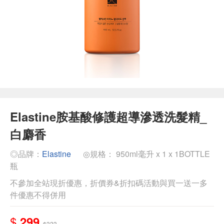
Elastine胺基酸修護超導滲透洗髮精_
白麝香
◎品牌：
Elastine
◎規格： 950ml毫升 x 1 x 1BOTTLE
瓶
不參加全站現折優惠，折價券&折扣碼活動與買一送一多
件優惠不得併用
$
299
$323