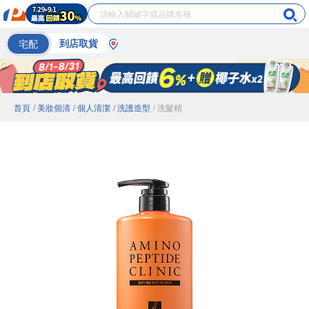
宅配
到店取貨
首頁
/ 美妝個清
/ 個人清潔
/ 洗護造型
/ 洗髮精