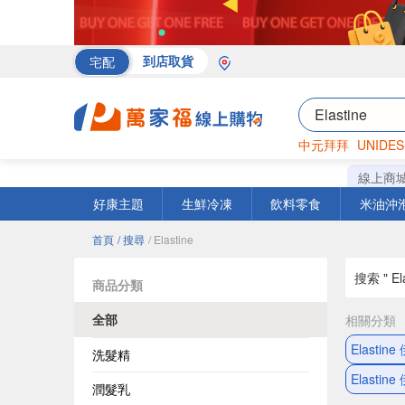
宅配
到店取貨
中元拜拜
UNIDES
罐頭
海苔
巧克力
線上商
好康主題
生鮮冷凍
飲料零食
米油沖
首頁
/ 搜尋
/ Elastine
搜索 " Ela
商品分類
全部
相關分類
Elasti
洗髮精
Elasti
潤髮乳