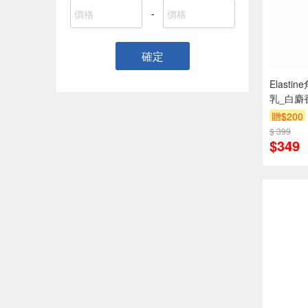
-
確定
Elast
乳_白麝
贈$200
$ 399
$349