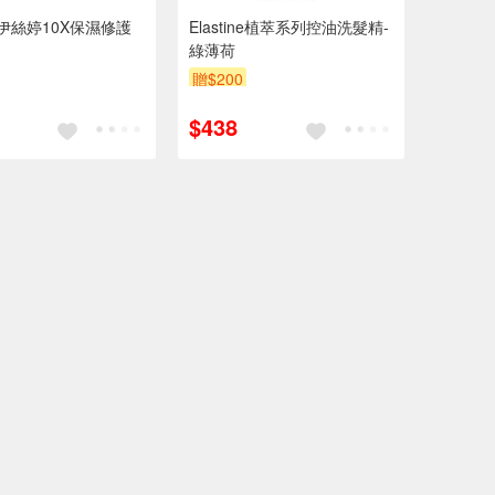
ine伊絲婷10X保濕修護
Elastine植萃系列控油洗髮精-
綠薄荷
贈$200
$438