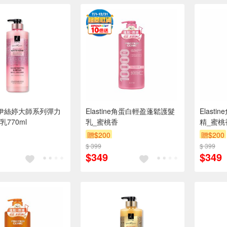
ine伊絲婷大師系列彈力
Elastine角蛋白輕盈蓬鬆護髮
Elast
770ml
乳_蜜桃香
精_蜜桃
贈$200
贈$200
$ 399
$ 399
$349
$349