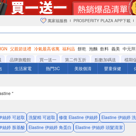
萬家福服務
PROSPERITY PLAZA APP下載
IGN
父親節送禮
冷氣最高省萬
福利品
餅乾
泡麵
飲料
義美
中元拜
衛生紙
城
品牌旗艦館
買一送一
第二件五折
點數加碼送
檔期
泡
生活家電
熱門3C
美妝個清
嬰童保健
stine "
ne 伊絲婷 可超取
洗髮精 可超取
修復 Elastine 伊絲婷
Elastine 伊絲婷
ne 伊絲婷 胺基酸
Elastine 伊絲婷 角蛋白
Elastine 伊絲婷 頭髮清潔