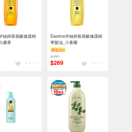
ine伊絲婷胺基酸修護精
Elastine伊絲婷胺基酸修護精
白麝香
華髮油_小蒼蘭
贈$200
$ 291
$269