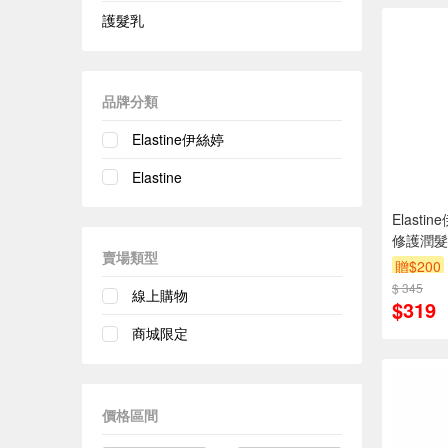
護髮乳
品牌分類
Elastine伊絲婷
Elastine
Elast
修護潤髮乳
賣場類型
贈$200
$ 345
線上購物
$319
商城限定
價格區間