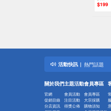
$199
偏遠地區配
詐騙網頁！
得獎公告
活動快訊
熱門話題
銀行優惠
偏遠地區配
關於我們
主題活動
會員專區
詐騙網頁！
官網
會員活動
會員專區
促銷目錄
注目活動
大宗採購
分店資訊
得獎公佈
購物須知