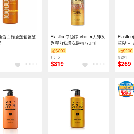
ine角蛋白輕盈蓬鬆護髮
Elastine伊絲婷 Master大師系
Elast
香
列彈力修護洗髮精770ml
華髮油_
贈$200
贈$200
$ 345
$ 291
$319
$269